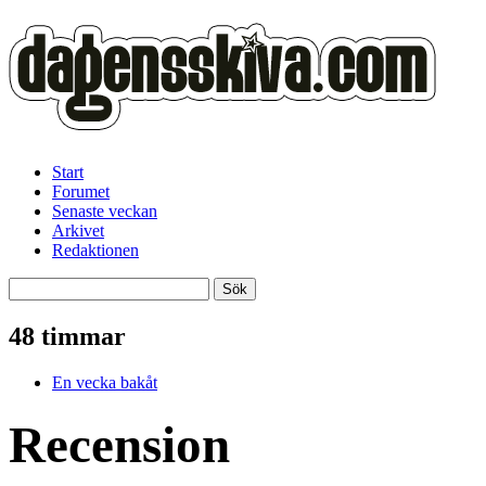
Start
Forumet
Senaste veckan
Arkivet
Redaktionen
48 timmar
En vecka bakåt
Recension