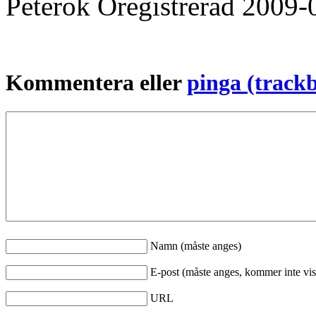
Peterok
Oregistrerad
2009-
Kommentera eller
pinga (track
Namn (måste anges)
E-post (måste anges, kommer inte vis
URL