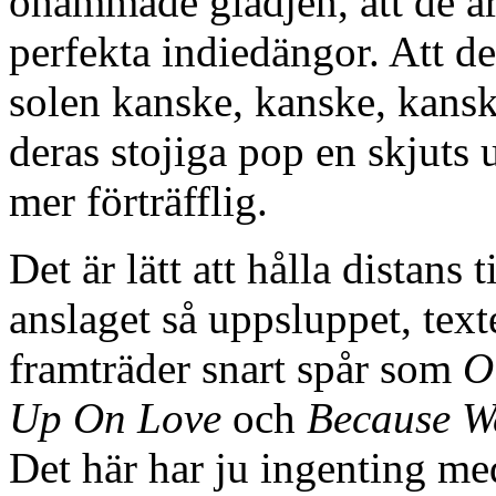
ohämmade glädjen, att de är
perfekta indiedängor. Att de
solen kanske, kanske, kans
deras stojiga pop en skjut
mer förträfflig.
Det är lätt att hålla distans t
anslaget så uppsluppet, text
framträder snart spår som
O
Up On Love
och
Because W
Det här har ju ingenting m