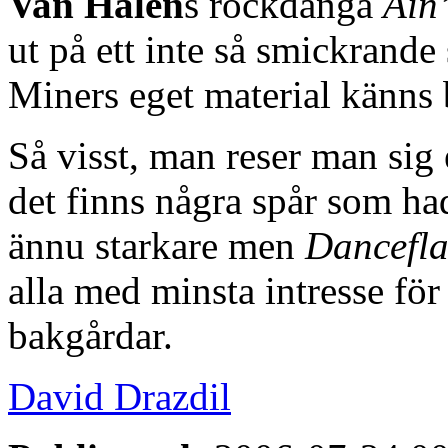
Van Halen
s rockdänga
Ain’
ut på ett inte så smickrande 
Miners eget material känns 
Så visst, man reser man sig
det finns några spår som had
ännu starkare men
Dancefl
alla med minsta intresse fö
bakgårdar.
David Drazdil