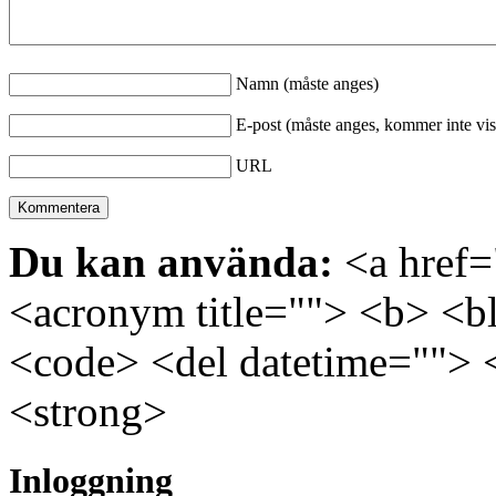
Namn (måste anges)
E-post (måste anges, kommer inte vis
URL
Du kan använda:
<a href="
<acronym title=""> <b> <bl
<code> <del datetime=""> 
<strong>
Inloggning