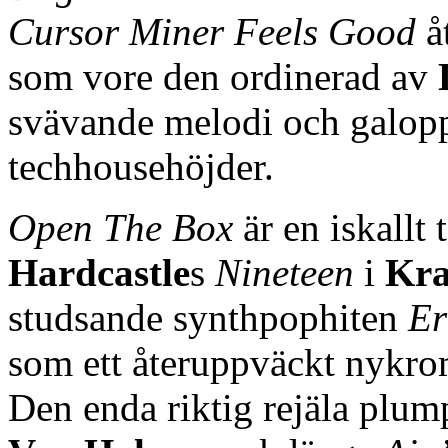
Cursor Miner Feels Good
åt
som vore den ordinerad av
svävande melodi och galopp
techhousehöjder.
Open The Box
är en iskallt 
Hardcastle
s
Nineteen
i
Kra
studsande synthpophiten
Er
som ett återuppväckt nykr
Den enda riktig rejäla plu