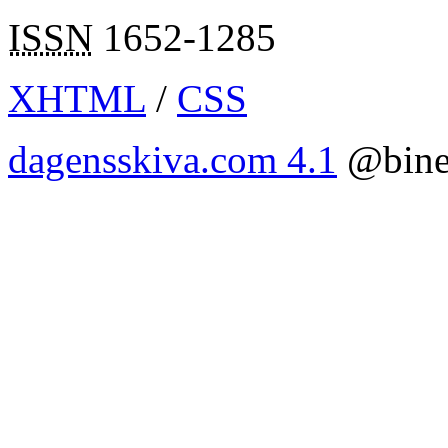
ISSN
1652-1285
XHTML
/
CSS
dagensskiva.com 4.1
@bine