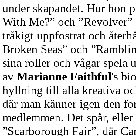
under skapandet. Hur hon
With Me?” och ”Revolver” f
tråkigt uppfostrat och återhå
Broken Seas” och ”Ramblin'
sina roller och vågar spela 
av
Marianne Faithful
's bi
hyllning till alla kreativa 
där man känner igen den f
medlemmen. Det spår, eller
”Scarborough Fair”, där Cam