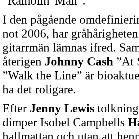
”Ramblin' Man”.
I den pågående omdefinieri
not 2006, har gråhårigheten
gitarrmän lämnas ifred. Sam
återigen
Johnny Cash
”At 
”Walk the Line” är bioaktuel
ha det roligare.
Efter
Jenny Lewis
tolknin
dimper Isobel Campbells
H
hallmattan och utan att henn