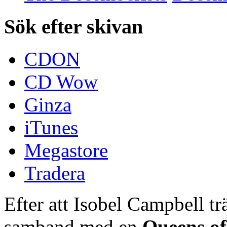
Sök efter skivan
CDON
CD Wow
Ginza
iTunes
Megastore
Tradera
Efter att Isobel Campbell t
samband med en
Queens of