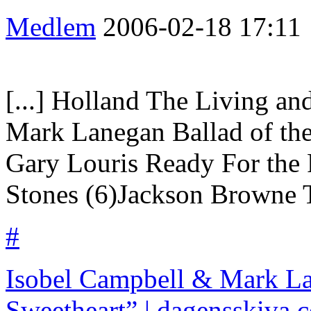
Medlem
2006-02-18
17:11
[...] Holland The Living a
Mark Lanegan Ballad of th
Gary Louris Ready For the
Stones (6)Jackson Browne T
#
Isobel Campbell & Mark L
Sweetheart” | dagensskiva.