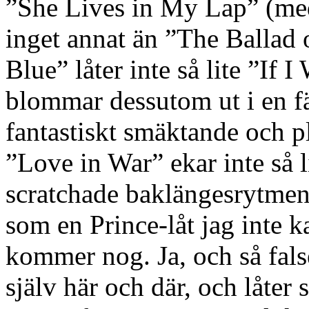
”She Lives in My Lap” (me
inget annat än ”The Ballad
Blue” låter inte så lite ”If 
blommar dessutom ut i en f
fantastiskt smäktande och 
”Love in War” ekar inte så l
scratchade baklängesrytmen 
som en Prince-låt jag inte ka
kommer nog. Ja, och så fals
själv här och där, och låter