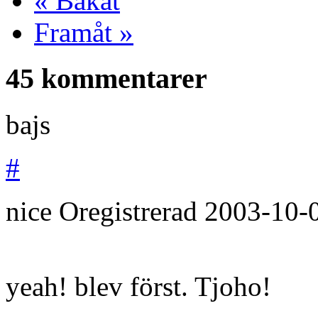
« Bakåt
Framåt »
45 kommentarer
bajs
#
nice
Oregistrerad
2003-10-
yeah! blev först. Tjoho!