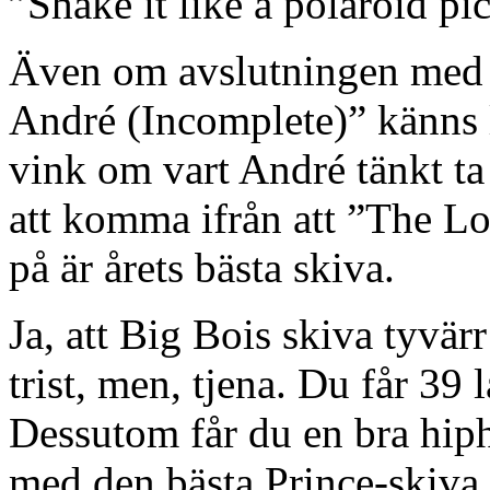
”Shake it like a polaroid pi
Även om avslutningen med 
André (Incomplete)” känns l
vink om vart André tänkt ta 
att komma ifrån att ”The L
på är årets bästa skiva.
Ja, att Big Bois skiva tyvärr 
trist, men, tjena. Du får 39 
Dessutom får du en bra hip
med den bästa Prince-skiva P