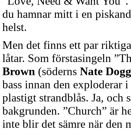
”Love, Need & Want You”. 
du hamnar mitt i en piskan
helst.
Men det finns ett par rikti
låtar. Som förstasingeln 
Brown
(söderns
Nate Dog
bass innan den exploderar i
plastigt strandblås. Ja, och
bakgrunden. ”Church” är he
inte blir det sämre när den m