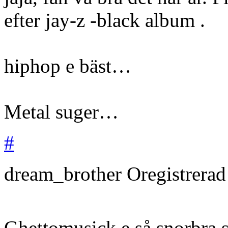
efter jay-z -black album .
hiphop e bäst…
Metal suger…
#
dream_brother
Oregistrera
Ghettomusick e så snorbra s