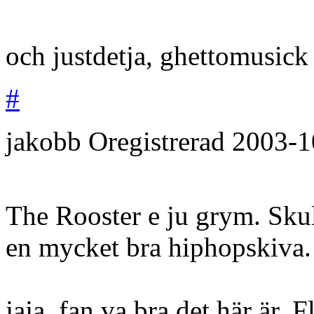
och justdetja, ghettomusick 
#
jakobb
Oregistrerad
2003-1
The Rooster e ju grym. Skul
en mycket bra hiphopskiva.
jaja, fan va bra det här är. F