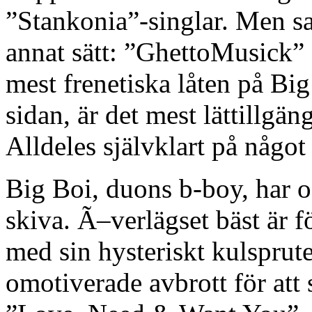
”Stankonia”-singlar. Men sam
annat sätt: ”GhettoMusick” 
mest frenetiska låten på Bi
sidan, är det mest lättillgä
Alldeles självklart på något 
Big Boi, duons b-boy, har o
skiva. Ã–verlägset bäst är 
med sin hysteriskt kulsprut
omotiverade avbrott för att 