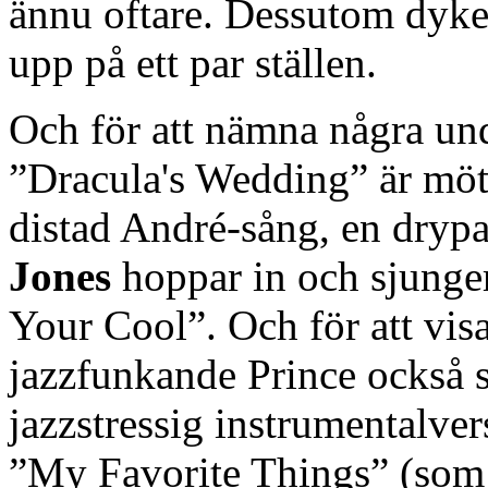
ännu oftare. Dessutom dyk
upp på ett par ställen.
Och för att nämna några und
”Dracula's Wedding” är möte
distad André-sång, en dryp
Jones
hoppar in och sjunger
Your Cool”. Och för att visa
jazzfunkande Prince också s
jazzstressig instrumentalve
”My Favorite Things” (som 