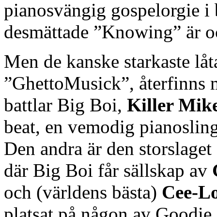
pianosvängig gospelorgie i 
desmättade ”Knowing” är oc
Men de kanske starkaste låt
”GhettoMusick”, återfinns m
battlar Big Boi,
Killer Mik
beat, en vemodig pianosling
Den andra är den storslage
där Big Boi får sällskap av
och (världens bästa)
Cee-L
platsat på någon av Goodie 