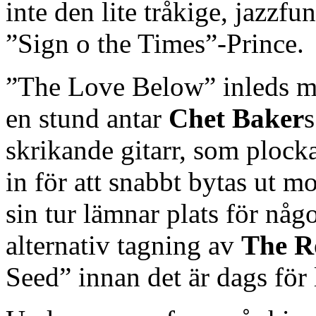
inte den lite tråkige, jazzfu
”Sign o the Times”-Prince.
”The Love Below” inleds med
en stund antar
Chet Baker
s
skrikande gitarr, som plock
in för att snabbt bytas ut m
sin tur lämnar plats för nå
alternativ tagning av
The R
Seed” innan det är dags för 