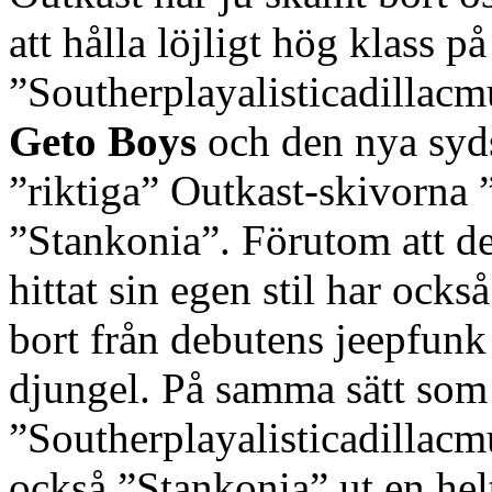
att hålla löjligt hög klass 
”Southerplayalisticadillac
Geto Boys
och den nya syds
”riktiga” Outkast-skivorna
”Stankonia”. Förutom att de
hittat sin egen stil har ocks
bort från debutens jeepfunk 
djungel. På samma sätt som
”Southerplayalisticadillac
också ”Stankonia” ut en hel