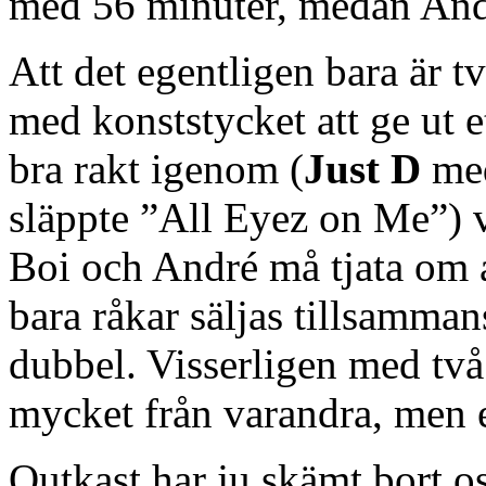
med 56 minuter, medan And
Att det egentligen bara är t
med konststycket att ge ut 
bra rakt igenom (
Just D
med
släppte ”All Eyez on Me”) v
Boi och André må tjata om a
bara råkar säljas tillsamman
dubbel. Visserligen med två 
mycket från varandra, men e
Outkast har ju skämt bort o