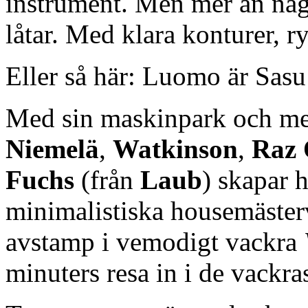
instrument. Men mer än något
låtar. Med klara konturer, r
Eller så här: Luomo är Sasu
Med sin maskinpark och me
Niemelä
,
Watkinson
,
Raz
Fuchs
(från
Laub
) skapar 
minimalistiska housemäster
avstamp i vemodigt vackra
minuters resa in i de vackra