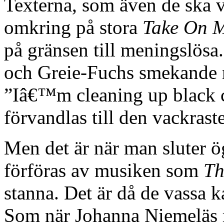
Texterna, som även de ska va
omkring på stora
Take On 
på gränsen till meningslös
och Greie-Fuchs smekande rö
”Iâ€™m cleaning up black c
förvandlas till den vackrast
Men det är när man sluter ö
förföras av musiken som
Th
stanna. Det är då de vassa 
Som när Johanna Niemeläs r