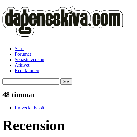
Start
Forumet
Senaste veckan
Arkivet
Redaktionen
48 timmar
En vecka bakåt
Recension