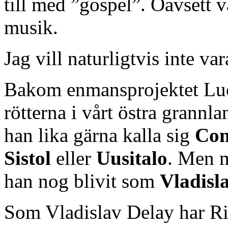
till med ”gospel”. Oavsett v
musik.
Jag vill naturligtvis inte va
Bakom enmansprojektet Lu
rötterna i vårt östra grannla
han lika gärna kalla sig
Con
Sistol
eller
Uusitalo
. Men m
han nog blivit som
Vladisl
Som Vladislav Delay har Rip