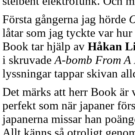
stelbent elektrofunk. Och mon
Första gångerna jag hörde
O
låtar som jag tyckte var hur
Book tar hjälp av
Håkan L
i skruvade
A-bomb From A 
lyssningar tappar skivan al
Det märks att herr Book är v
perfekt som när japaner för
japanerna missar han poänge
Allt känns så otroligt geno