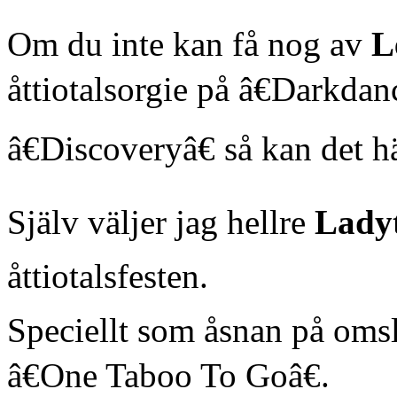
Om du inte kan få nog av
L
åttiotalsorgie på â€Darkdan
â€Discoveryâ€ så kan det h
Själv väljer jag hellre
Lady
åttiotalsfesten.
Speciellt som åsnan på omsl
â€One Taboo To Goâ€.