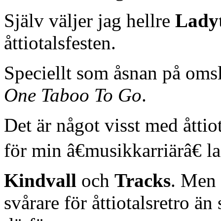
Själv väljer jag hellre
Lady
åttiotalsfesten.
Speciellt som åsnan på omsl
One Taboo To Go
.
Det är något visst med åttio
för min â€musikkarriärâ€ l
Kindvall
och
Tracks
. Men 
svårare för åttiotalsretro än 