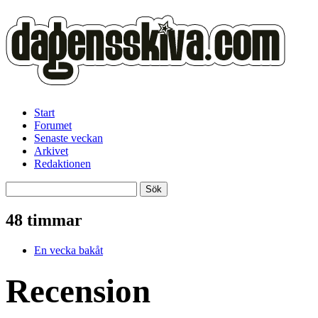
Start
Forumet
Senaste veckan
Arkivet
Redaktionen
48 timmar
En vecka bakåt
Recension