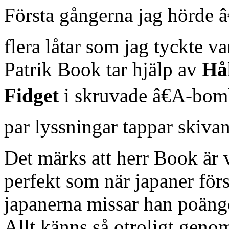
Första gångerna jag hörde â
flera låtar som jag tyckte v
Patrik Book tar hjälp av
Hå
Fidget
i skruvade â€A-bomb
par lyssningar tappar skiva
Det märks att herr Book är v
perfekt som när japaner för
japanerna missar han poänge
Allt känns så otroligt geno