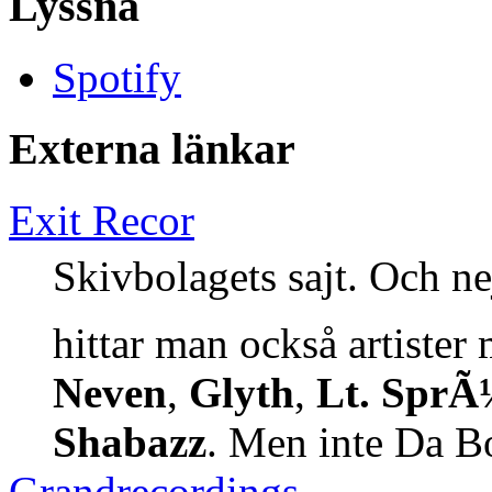
Lyssna
Spotify
Externa länkar
Exit Recor
Skivbolagets sajt. Och nej,
hittar man också artiste
Neven
,
Glyth
,
Lt. SprÃ
Shabazz
. Men inte Da B
Grandrecordings