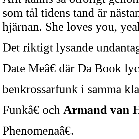
som tål tidens tand är nästan
hjärnan. She loves you, yea
Det riktigt lysande undant
Date Meâ€ där Da Book lyck
benkrossarfunk i samma kl
Funkâ€ och
Armand van H
Phenomenaâ€.