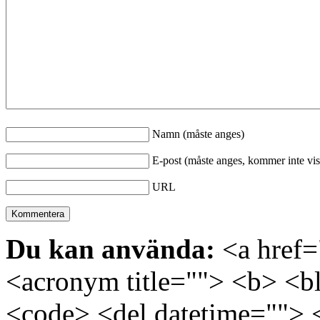
Namn (måste anges)
E-post (måste anges, kommer inte vis
URL
Du kan använda:
<a href="
<acronym title=""> <b> <bl
<code> <del datetime=""> 