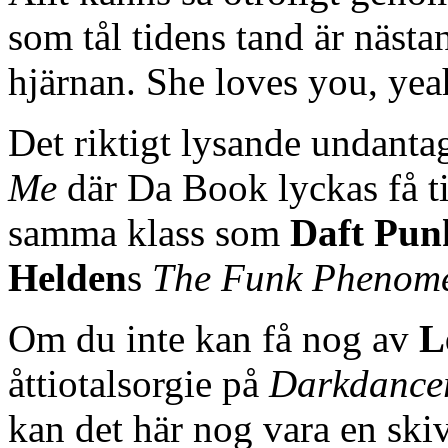
som tål tidens tand är nästan
hjärnan. She loves you, yea
Det riktigt lysande undanta
Me
där Da Book lyckas få ti
samma klass som
Daft Pun
Helden
s
The Funk Phenom
Om du inte kan få nog av
L
åttiotalsorgie på
Darkdance
kan det här nog vara en skiv