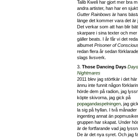
Talib Kweli har gjort mer bra m
andra artister, han har en sjukt
Gutter Rainbows
är hans bäst
länge det kommer vara det är 
Det verkar som att han blir bät
skarpare i sina texter och me
gäller beats. I år får vi det re
albumet
Prisoner of Consciou
redan flera år sedan förklara
slags livsverk.
3.
Those Dancing Days
Dayd
Nightmares
2011 blev jag störtkär i det hä
ännu inte funnit någon förklaring
hörde dem på radion, jag lyssna
köpte skivorna, jag gick på
popagandaspelningen
, jag gic
la sig på hyllan. I två månader
ingenting annat än popmusike
gruppen har skapat. Under hös
är de fortfarande vad jag lyssna
De är det nya syret. Och jag fa