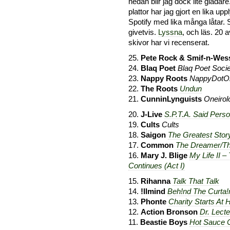
nedan blir jag dock lite gladar
plattor har jag gjort en lika uppl
Spotify med lika många låtar. S
givetvis.
Lyssna
, och läs. 20 
skivor har vi recenserat.
25.
Pete Rock & Smif-n-Wes
24.
Blaq Poet
Blaq Poet Soci
23.
Nappy Roots
NappyDotO
22.
The Roots
Undun
21.
CunninLynguists
Oneirol
20.
J-Live
S.P.T.A. Said Perso
19.
Cults
Cults
18.
Saigon
The Greatest Stor
17.
Common
The Dreamer/Th
16.
Mary J. Blige
My Life II –
Continues (Act I)
15.
Rihanna
Talk That Talk
14.
!llmind
Beh!nd The Curta!
13.
Phonte
Charity Starts At
12.
Action Bronson
Dr. Lecte
11.
Beastie Boys
Hot Sauce C