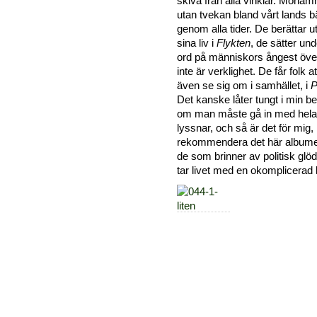
skiva från alla vinklar. Moham
utan tvekan bland vårt lands bä
genom alla tider. De berättar 
sina liv i
Flykten
, de sätter un
ord på människors ångest öve
inte är verklighet. De får folk 
även se sig om i samhället, i
P
Det kanske låter tungt i min b
om man måste gå in med hela 
lyssnar, och så är det för mig, 
rekommendera det här albumet ti
de som brinner av politisk glöd
tar livet med en okomplicerad l