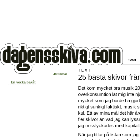
Start
TEXT
48 timmar
25 bästa skivor frå
En vecka bakåt
Det kom mycket bra musik 20
överkonsumtion lät mig inte nj
mycket som jag borde ha gjort
riktigt sunkigt faktiskt, musik 
kul. Ett av mina mål det här åre
fler skivor än vad jag kan lys
jag misslyckades med kapitalt
När jag tittar på listan som jag