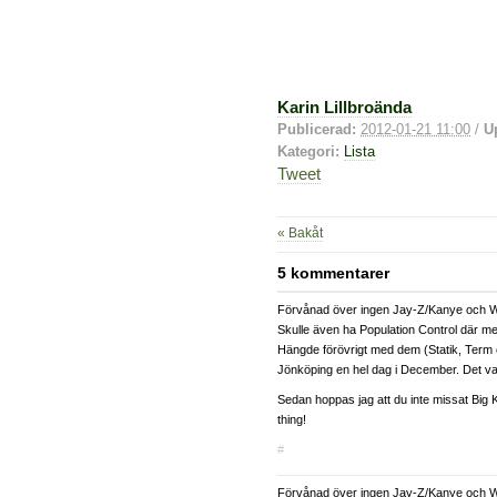
Karin Lillbroända
Publicerad:
2012-01-21 11:00
/
U
Kategori:
Lista
Tweet
« Bakåt
5 kommentarer
Förvånad över ingen Jay-Z/Kanye och We
Skulle även ha Population Control där med.
Hängde förövrigt med dem (Statik, Term 
Jönköping en hel dag i December. Det var 
Sedan hoppas jag att du inte missat Big K.
thing!
#
Förvånad över ingen Jay-Z/Kanye och We