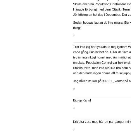
Skulle även ha Population Control där med.
Hängde förövrigt med dem (Statik, Term 
Jönköping en hel dag i December. Det var r
Sedan hoppas jag att du inte missat Big K.
thing!
#
Tror inte jag har lyckats ta mej igenom
enda gång i sin helhet än. Gillar det inte 
tyvärr inte riktigt hunnit med än, möjligt a
en plats. Population Control var helt okej
Statiks förra, men inte alls lika bra som h
och den hade ingen chans att ta sej upp 
Jag håller lite koll på K.R.I.T., väntar på 
#
Big up Karin!
#
Krit ska vara med här ett par ganger min
#