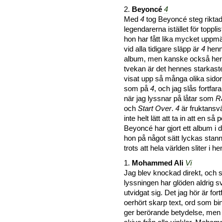
2.
Beyoncé
4
Med
4
tog Beyoncé steg rikta
legendarerna istället för topplis
hon har fått lika mycket upp
vid alla tidigare släpp är
4
henn
album, men kanske också hen
tvekan är det hennes starkaste
visat upp så många olika sido
som på
4
, och jag slås fortfa
när jag lyssnar på låtar som
R
och
Start Over
.
4
är fruktansvä
inte helt lätt att ta in att en så
Beyoncé har gjort ett album i de
hon på något sätt lyckas stanna
trots att hela världen sliter i h
1.
Mohammed Ali
Vi
Jag blev knockad direkt, och 
lyssningen har glöden aldrig s
utvidgat sig. Det jag hör är for
oerhört skarp text, ord som 
ger berörande betydelse, me