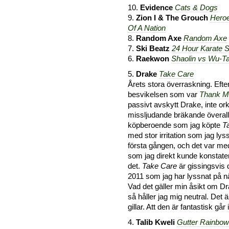
10.
Evidence
Cats & Dogs
9.
Zion I & The Grouch
Heroe
Of A Nation
8.
Random Axe
Random Axe
7.
Ski Beatz
24 Hour Karate Sc
6.
Raekwon
Shaolin vs Wu-T
5.
Drake
Take Care
Årets stora överraskning. Efte
besvikelsen som var
Thank M
passivt avskytt Drake, inte o
missljudande bräkande överallt
köpberoende som jag köpte
T
med stor irritation som jag ly
första gången, och det var med 
som jag direkt kunde konstatera
det.
Take Care
är gissingsvis 
2011 som jag har lyssnat på nä
Vad det gäller min åsikt om 
så håller jag mig neutral. Det 
gillar. Att den är fantastisk går 
4.
Talib Kweli
Gutter Rainbo