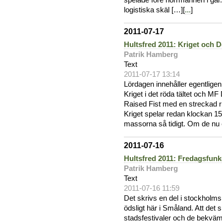
spelade före norrmännen i går.
logistiska skäl […][
...
]
2011-07-17
Hultsfred 2011: Kriget och
Patrik Hamberg
Text
2011-07-17 13:14
Lördagen innehåller egentligen 
Kriget i det röda tältet och 
Raised Fist med en streckad r
Kriget spelar redan klockan 15.
massorna så tidigt. Om de nu 
2011-07-16
Hultsfred 2011: Fredagsfun
Patrik Hamberg
Text
2011-07-16 11:59
Det skrivs en del i stockholms
ödsligt här i Småland. Att det s
stadsfestivaler och de bekvämli