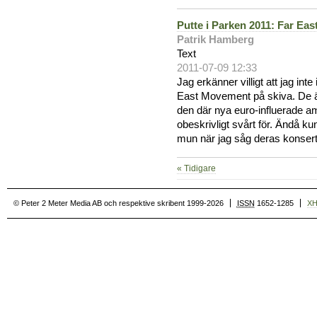
Putte i Parken 2011: Far Ea
Patrik Hamberg
Text
2011-07-09 12:33
Jag erkänner villigt att jag int
East Movement på skiva. De 
den där nya euro-influerade a
obeskrivligt svårt för. Ändå ku
mun när jag såg deras konsert
« Tidigare
© Peter 2 Meter Media AB och respektive skribent 1999-2026
ISSN
1652-1285
X