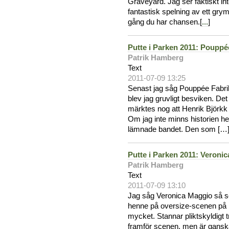
Graveyard. Jag ser faktiskt in
fantastisk spelning av ett gry
gång du har chansen.[
...
]
Putte i Parken 2011: Pouppé
Patrik Hamberg
Text
2011-07-09 13:25
Senast jag såg Pouppée Fabrik
blev jag gruvligt besviken. Det 
märktes nog att Henrik Björkk
Om jag inte minns historien hel
lämnade bandet. Den som […]
Putte i Parken 2011: Veroni
Patrik Hamberg
Text
2011-07-09 13:10
Jag såg Veronica Maggio så se
henne på oversize-scenen på Pu
mycket. Stannar pliktskyldigt t
framför scenen, men är ganska