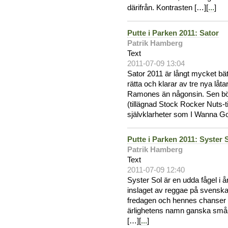
därifrån. Kontrasten […][
...
]
Putte i Parken 2011: Sator
Patrik Hamberg
Text
2011-07-09 13:04
Sator 2011 är långt mycket bä
rätta och klarar av tre nya låta
Ramones än någonsin. Sen bö
(tillägnad Stock Rocker Nuts-t
självklarheter som I Wanna Go
Putte i Parken 2011: Syster 
Patrik Hamberg
Text
2011-07-09 12:40
Syster Sol är en udda fågel i 
inslaget av reggae på svenska
fredagen och hennes chanser at
ärlighetens namn ganska små. 
[…][
...
]