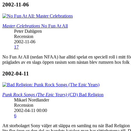
2002-11-06
Master Celebrations
No Fun At All
Peter Dahlgren
Recension
2002-11-06
17
No Fun At All (nedan NFAA) har alltid spelat en speciell roll i mitt f
präglades av en slags öppen rasism som nästan blev rumsren hos fol
2002-04-11
Punk Rock Songs (The Epic Years)
(CD)
Bad Religion
Mikael Nordlander
Recension
2002-04-11 00:00
6
Att storbolaget Sony väljer att släppa en samling nu när Bad Religion 
lite fler ören ur den del av bandets katalog man har rättigheterna till