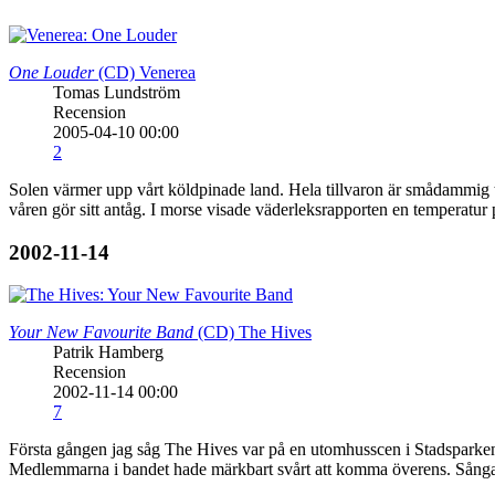
One Louder
(CD)
Venerea
Tomas Lundström
Recension
2005-04-10 00:00
2
Solen värmer upp vårt köldpinade land. Hela tillvaron är smådammig til
våren gör sitt antåg. I morse visade väderleksrapporten en temperatu
2002-11-14
Your New Favourite Band
(CD)
The Hives
Patrik Hamberg
Recension
2002-11-14 00:00
7
Första gången jag såg The Hives var på en utomhusscen i Stadsparken 
Medlemmarna i bandet hade märkbart svårt att komma överens. Sångare