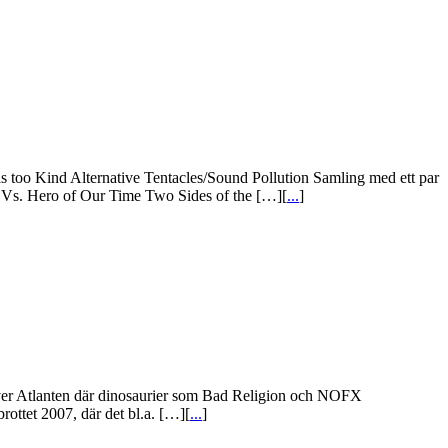
oo Kind Alternative Tentacles/Sound Pollution Samling med ett par
m Vs. Hero of Our Time Two Sides of the […][
...
]
över Atlanten där dinosaurier som Bad Religion och NOFX
rottet 2007, där det bl.a. […][
...
]