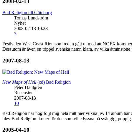
2008-02-13
Bad Religion till Göteborg
Tomas Lundström
Nyhet
2008-02-13 10:28
3
Festivalen West Coast Riot, som redan gått ut med att NOFX kommer at
Dessutom är även en trippel svenska namn klara, av vilka åtminstone 
2007-08-13
New Maps of Hell
(cd)
Bad Religion
Peter Dahlgren
Recension
2007-08-13
10
Bad Religion har nog följt mig hela mitt mer vuxna liv. 14 album har de
blev Bad Religion ikoner för den som ville lyssna på svängig, poppig
2005-04-10