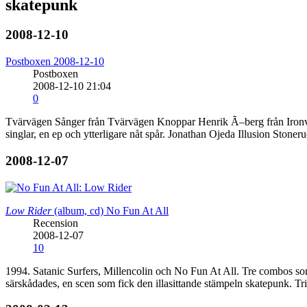
skatepunk
2008-12-10
Postboxen 2008-12-10
Postboxen
2008-12-10 21:04
0
Tvärvägen Sånger från Tvärvägen Knoppar Henrik Ã–berg från Ironv
singlar, en ep och ytterligare nåt spår. Jonathan Ojeda Illusion St
2008-12-07
Low Rider
(album, cd)
No Fun At All
Recension
2008-12-07
10
1994. Satanic Surfers, Millencolin och No Fun At All. Tre combos s
särskådades, en scen som fick den illasittande stämpeln skatepunk. Tr