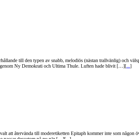
örhållande till den typen av snabb, melodiös (nästan trallvänlig) och vä
k genom Ny Demokrati och Ultima Thule. Luften hade blivit […][
...
]
valt att återvända till moderetiketten Epitaph kommer inte som någon över
. De passar dessutom på nu när […][
...
]