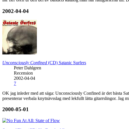
2002-04-04
Unconsciously Confined
(CD)
Satanic Surfers
Peter Dahlgren
Recension
2002-04-04
7
OK jag inleder med att säga: Unconsciously Confined är det bästa Satan
presenterar verbala knytnävsslag med lekfullt lätta gitarrslingor. J
2000-05-01