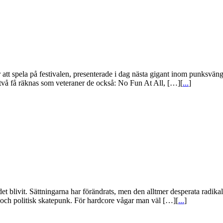
t spela på festivalen, presenterade i dag nästa gigant inom punksväng
två få räknas som veteraner de också: No Fun At All, […][
...
]
t blivit. Sättningarna har förändrats, men den alltmer desperata radikal
 och politisk skatepunk. För hardcore vågar man väl […][
...
]