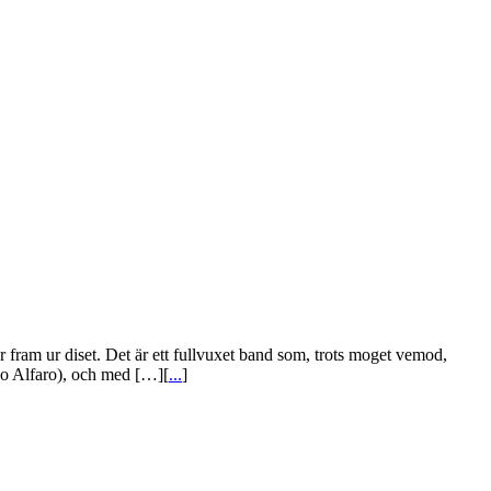
r fram ur diset. Det är ett fullvuxet band som, trots moget vemod,
go Alfaro), och med […][
...
]