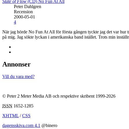
State of Flow
(CD)
No Fun At All
Peter Dahlgren
Recension
2000-05-01
4
När jag hörde No Fun At All för första gången tyckte jag det var hur
på mig. Jag sökte lyckan i amerikanska band istället. Trots min instä
Annonser
Vill du vara med?
© Peter 2 Meter Media AB och respektive skribent 1999-2026
ISSN
1652-1285
XHTML
/
CSS
dagensskiva.com 4.1
@binero