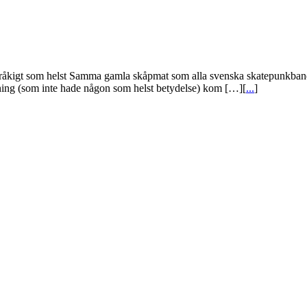
 tråkigt som helst Samma gamla skåpmat som alla svenska skatepunkband
llning (som inte hade någon som helst betydelse) kom […][
...
]