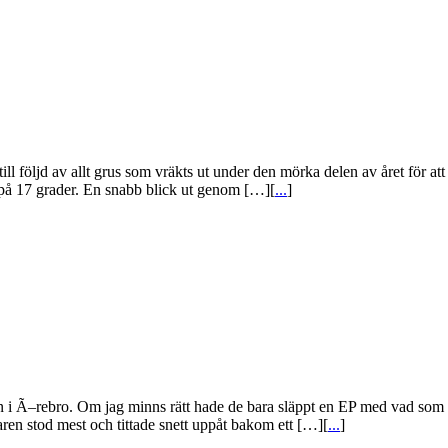
l följd av allt grus som vräkts ut under den mörka delen av året för at
r på 17 grader. En snabb blick ut genom […][
...
]
i Ã–rebro. Om jag minns rätt hade de bara släppt en EP med vad som när
n stod mest och tittade snett uppåt bakom ett […][
...
]