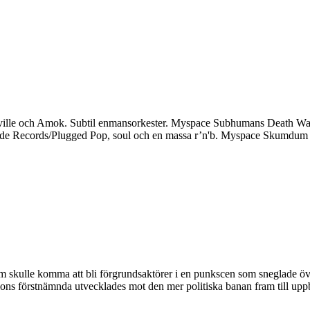
ille och Amok. Subtil enmansorkester. Myspace Subhumans Death Was t
onerude Records/Plugged Pop, soul och en massa r’n'b. Myspace Skumdu
om skulle komma att bli förgrundsaktörer i en punkscen som sneglade 
ions förstnämnda utvecklades mot den mer politiska banan fram till uppb