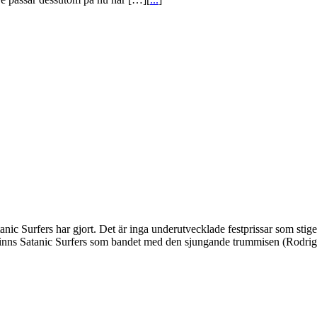
ic Surfers har gjort. Det är inga underutvecklade festprissar som stige
ag minns Satanic Surfers som bandet med den sjungande trummisen (Rodri