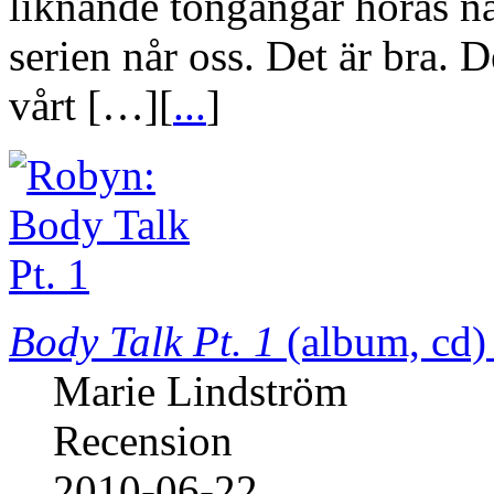
liknande tongångar höras nä
serien når oss. Det är bra. 
vårt […][
...
]
Body Talk Pt. 1
(album, cd)
Marie Lindström
Recension
2010-06-22