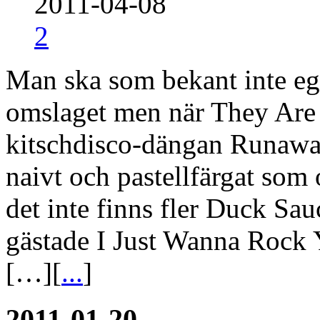
2011-04-08
2
Man ska som bekant inte eg
omslaget men när They Ar
kitschdisco-dängan Runaway 
naivt och pastellfärgat so
det inte finns fler Duck Sa
gästade I Just Wanna Rock Y
[…][
...
]
2011-01-20