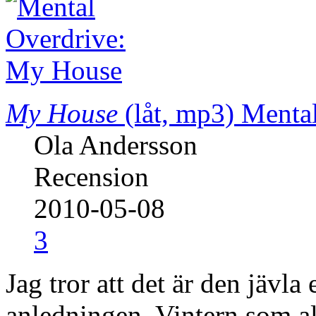
My House
(låt, mp3)
Mental
Ola Andersson
Recension
2010-05-08
3
Jag tror att det är den jävl
anledningen. Vintern som al