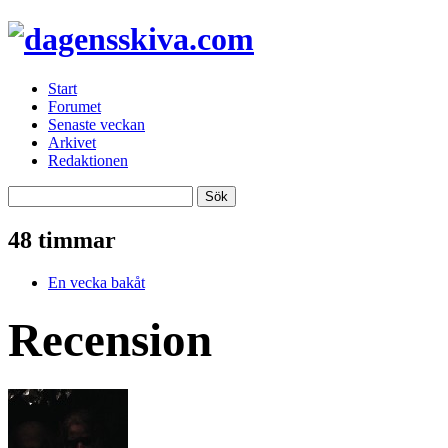
Start
Forumet
Senaste veckan
Arkivet
Redaktionen
48 timmar
En vecka bakåt
Recension