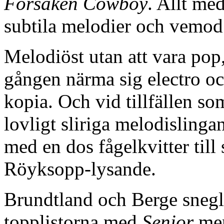
Forsaken Cowboy
. Allt me
subtila melodier och vemod
Melodiöst utan att vara pop,
gången närma sig electro och
kopia. Och vid tillfällen s
lovligt sliriga melodislinga
med en dos fågelkvitter till
Röyksopp-lysande.
Brundtland och Berge snegl
topplistorna med
Senior
men