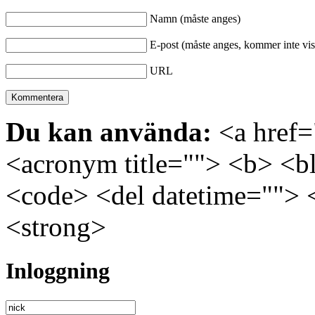
Namn (måste anges)
E-post (måste anges, kommer inte vis
URL
Du kan använda:
<a href="
<acronym title=""> <b> <bl
<code> <del datetime=""> 
<strong>
Inloggning