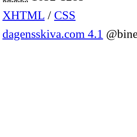
XHTML
/
CSS
dagensskiva.com 4.1
@bine