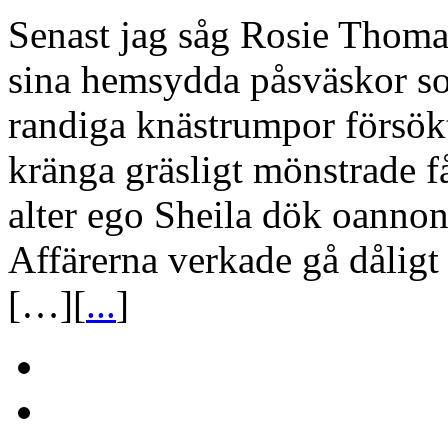
Senast jag såg Rosie Thoma
sina hemsydda påsväskor so
randiga knästrumpor försök
kränga gräsligt mönstrade f
alter ego Sheila dök oannonse
Affärerna verkade gå dålig
[…][
...
]