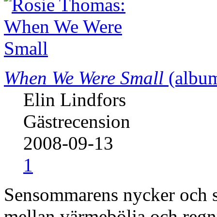
When We Were Small
(album
Elin Lindfors
Gästrecension
2008-09-13
1
Sensommarens nycker och s
mellan värmebölja och regn