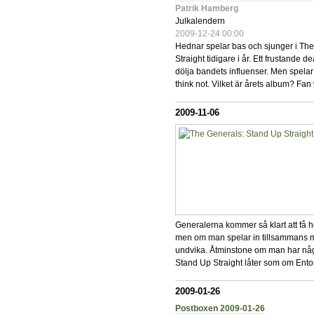
Patrik Hamberg
Julkalendern
2009-12-24 00:00
Hednar spelar bas och sjunger i Th
Straight tidigare i år. Ett frustande d
dölja bandets influenser. Men spelar 
think not. Vilket är årets album? Fan v
2009-11-06
Generalerna kommer så klart att få hör
men om man spelar in tillsammans me
undvika. Åtminstone om man har någ
Stand Up Straight låter som om Ento
2009-01-26
Postboxen 2009-01-26