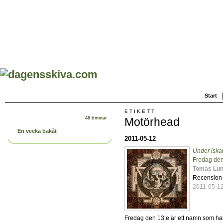
Start
ETIKETT
Motörhead
48 timmar
En vecka bakåt
2011-05-12
Under iskal
Fredag den
Tomas Lu
Recension
2011-05-1
Fredag den 13:e är ett namn som har