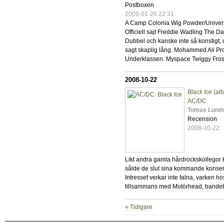
Postboxen
2009-01-26 22:31
A Camp Colonia Wig Powder/Universal
Officiell sajt Freddie Wadling The 
Dubbel och kanske inte så konstigt, d
sagt skaplig lång. Mohammed Ali Pro
Underklassen. Myspace Twiggy Frost
2008-10-22
Black Ice
(al
AC/DC
Tomas Lund
Recension
2008-10-22
Likt andra gamla hårdrockskollegor 
sålde de slut sina kommande konsert
Intresset verkar inte falna, varken h
tillsammans med Motörhead, bandet 
« Tidigare