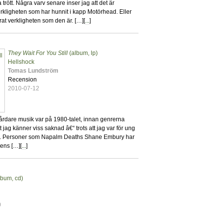
 trött. Några varv senare inser jag att det är
verkligheten som har hunnit i kapp Motörhead. Eller
t verkligheten som den är. […][
...
]
They Wait For You Still
(album, lp)
1
Hellshock
Tomas Lundström
Recension
2010-07-12
hårdare musik var på 1980-talet, innan genrerna
tt jag känner viss saknad â€“ trots att jag var för ung
 sig. Personer som Napalm Deaths Shane Embury har
dens […][
...
]
lbum, cd)
5
0