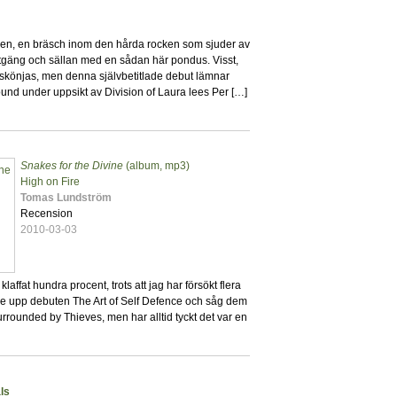
en, en bräsch inom den hårda rocken som sjuder av
utgäng och sällan med en sådan här pondus. Visst,
 skönjas, men denna självbetitlade debut lämnar
und under uppsikt av Division of Laura lees Per […]
Snakes for the Divine
(album, mp3)
5
High on Fire
Tomas Lundström
Recension
2010-03-03
klaffat hundra procent, trots att jag har försökt flera
ade upp debuten The Art of Self Defence och såg dem
urrounded by Thieves, men har alltid tyckt det var en
ls
0