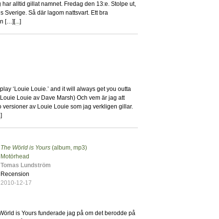
g har alltid gillat namnet. Fredag den 13:e. Stolpe ut,
s Sverige. Så där lagom nattsvart. Ett bra
n […][
...
]
8
st play ‘Louie Louie.’ and it will always get you outta
n Louie Louie av Dave Marsh) Och vem är jag att
versioner av Louie Louie som jag verkligen gillar.
.
]
The Wörld is Yours
(album, mp3)
2
Motörhead
Tomas Lundström
Recension
2010-12-17
Wörld is Yours funderade jag på om det berodde på