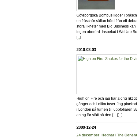
Göteborgska Bombus ligger i bräsch
en fräschör sällan hörd från ett deb
stora likheter med Big Business kan
ingen oberörd. Inspelad i Welfare So
[
...
]
2010-03-03
High on Fire och jag har aldrig riktigt 
gånger och i olika faser. Jag plock
i London på turnén till uppföljaren S
aning för slött på den […][
...
]
2009-12-24
24 december: Hednar i The Genera