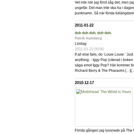
Vet inte när jag först såg det, men ja
ungefär. Det man inte ska ha i dagen
punknamn. Så när första fullängdare
2011-01-22
duh duh duh. duh duh.
Patrik Hamberg
Lördag
2011-01-22 00:00
If all else fails, do ‘Louie Louie.’ Ju
anything. - Iggy Pop (citerad i boke
säga emot Iggy Pop? Här kommer tio 
Richard Berry & The Pharaohs […][
..
2010-12-17
Första gången jag lyssnade på The 