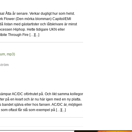
 Åtta år senare. Verkar dugligt hur som helst.
Dark Flower (Den mörka blomman) Capitol/EMI
å listan med gästartister och låtskrivare är minst
cessen Hiphop. Hette tidigare UKN eller
bite Through Fire […][
...
]
bum, mp3)
51
ström
kämpar AC/DC oförtrutet på. Och likt samma kollegor
er på en kvart och är nu här igen med en ny platta.
os bandet själva eller hos fansen. AC/DC är, möjligen
som oftast får stå som exempel på […][
...
]