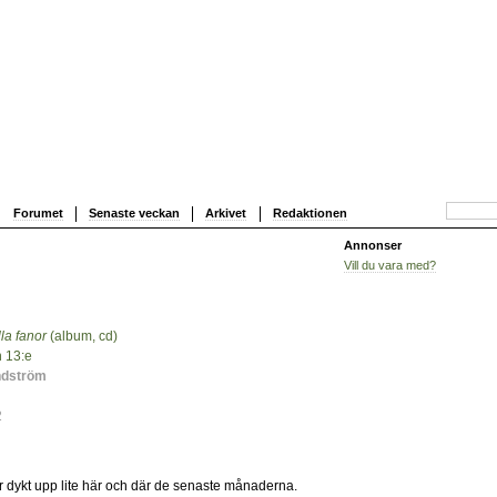
Forumet
Senaste veckan
Arkivet
Redaktionen
Annonser
Vill du vara med?
la fanor
(album, cd)
3
 13:e
ndström
2
 dykt upp lite här och där de senaste månaderna.