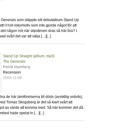
e Generals som släppte sitt debutalbum Stand Up
eath’n'roll-lokomotiv som inte gjorde något för att
det någon roll när slipstenen dras så här bra? I
ad svårt det var att välja […][
...
]
Stand Up Straight
(album, mp3)
8
The Generals
Patrik Hamberg
Recension
2009-11-06
a de här jämförelserna till döds (avsiktlig ordvits),
d Tomas Skogsberg är det så klart svårt att
ot av värde att komma med. Så här kommer det då.
mbed hade spelat in […][
...
]
0