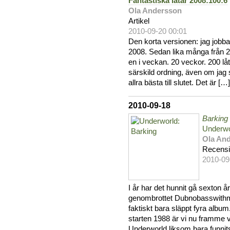
Fantastiska låtar 2008:100:6
Ola Andersson
Artikel
2010-09-20 00:01
Den korta versionen: jag jobbar
2008. Sedan lika många från 2
en i veckan. 20 veckor. 200 lå
särskild ordning, även om jag 
allra bästa till slutet. Det är […]
2010-09-18
Barking
Underwo
Ola An
Recens
2010-09
I år har det hunnit gå sexton
genombrottet Dubnobasswith
faktiskt bara släppt fyra albu
starten 1988 är vi nu framme
Underworld liksom bara funnit