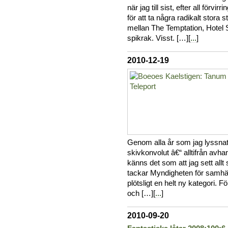
när jag till sist, efter all förvi
för att ta några radikalt stora 
mellan The Temptation, Hotel S
spikrak. Visst. […][
...
]
2010-12-19
Genom alla år som jag lyssnat
skivkonvolut â€“ alltifrån avha
känns det som att jag sett all
tackar Myndigheten för samhä
plötsligt en helt ny kategori.
och […][
...
]
2010-09-20