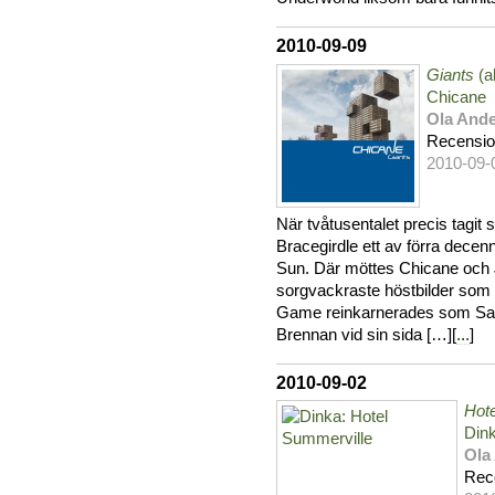
2010-09-09
Giants
(a
Chicane
Ola And
Recensi
2010-09-
När tvåtusentalet precis tagit 
Bracegirdle ett av förra decen
Sun. Där möttes Chicane och J
sorgvackraste höstbilder som
Game reinkarnerades som Sal
Brennan vid sin sida […][
...
]
2010-09-02
Hot
Din
Ola
Rec