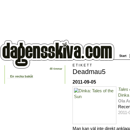
Start
ETIKETT
48 timmar
Deadmau5
En vecka bakåt
2011-09-05
Tales 
Dinka
Ola A
Recen
2011-
Man kan väl inte direkt anklag