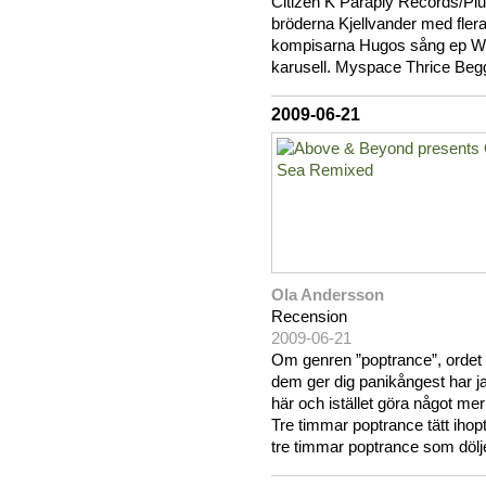
Citizen K Paraply Records/Plu
bröderna Kjellvander med flera
kompisarna Hugos sång ep Wil
karusell. Myspace Thrice Begg
2009-06-21
Ola Andersson
Recension
2009-06-21
Om genren ”poptrance”, ordet 
dem ger dig panikångest har jag
här och istället göra något mer
Tre timmar poptrance tätt ihopt
tre timmar poptrance som dölje