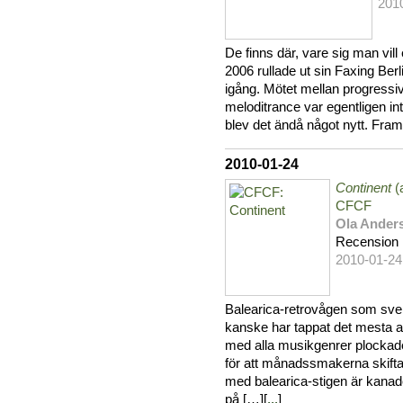
201
De finns där, vare sig man vil
2006 rullade ut sin Faxing Berl
igång. Mötet mellan progressi
meloditrance var egentligen int
blev det ändå något nytt. Framf
2010-01-24
Continent
(
CFCF
Ola Ander
Recension
2010-01-24
Balearica-retrovågen som sve
kanske har tappat det mesta
med alla musikgenrer plockade 
för att månadssmakerna skifta
med balearica-stigen är kanade
på […][
...
]