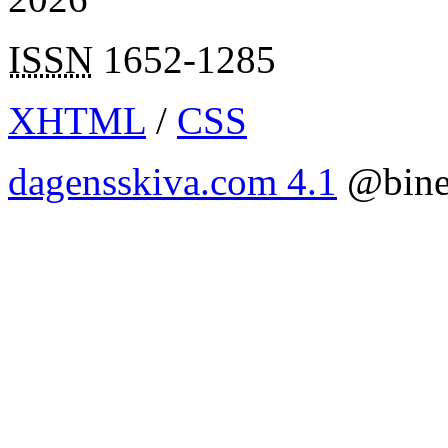
ISSN
1652-1285
XHTML
/
CSS
dagensskiva.com 4.1
@bine