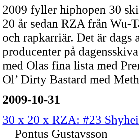
2009 fyller hiphopen 30 ski
20 år sedan RZA från Wu-Ta
och rapkarriär. Det är dags 
producenter på dagensskiva.
med Olas fina lista med Pre
Ol’ Dirty Bastard med Me
2009-10-31
30 x 20 x RZA: #23 Shyhe
Pontus Gustavsson