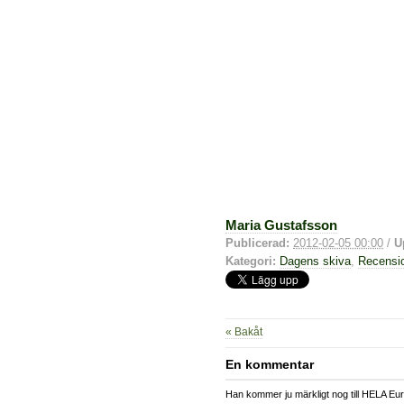
Maria Gustafsson
Publicerad:
2012-02-05 00:00
/
U
Kategori:
Dagens skiva
,
Recensi
« Bakåt
En kommentar
Han kommer ju märkligt nog till HELA Eur