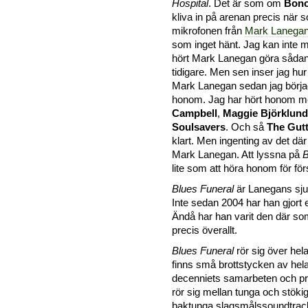
Hospital
. Det är som om
Bon
kliva in på arenan precis när 
mikrofonen från
Mark Lanega
som inget hänt. Jag kan inte m
hört Mark Lanegan göra sådana
tidigare. Men sen inser jag hur
Mark Lanegan sedan jag börja
honom. Jag har hört honom 
Campbell
,
Maggie Björklund
Soulsavers
. Och så
The Gutt
klart. Men ingenting av det där
Mark Lanegan. Att lyssna på
B
lite som att höra honom för fö
Blues Funeral
är Lanegans sju
Inte sedan 2004 har han gjort 
Ändå har han varit den där so
precis överallt.
Blues Funeral
rör sig över hel
finns små brottstycken av hel
decenniets samarbeten och pr
rör sig mellan tunga och stökig
baktunga slagsmålssoundtrac