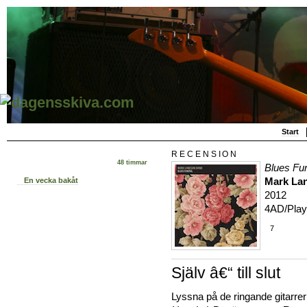
Start
RECENSION
48 timmar
Blues Fu
Mark La
En vecka bakåt
2012
4AD/Play
7
Själv â€“ till slut
Lyssna på de ringande gitarrer