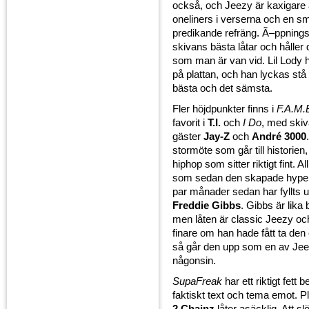
också, och Jeezy är kaxigare
oneliners i verserna och en 
predikande refräng. Ã–ppnings
skivans bästa låtar och håller
som man är van vid. Lil Lody h
på plattan, och han lyckas stå
bästa och det sämsta.
Fler höjdpunkter finns i
F.A.M.
favorit i
T.I.
och
I Do
, med skiv
gäster
Jay-Z
och
André 3000
stormöte som går till historie
hiphop som sitter riktigt fint. Al
som sedan den skapade hype p
par månader sedan har fyllts 
Freddie Gibbs
. Gibbs är lika 
men låten är classic Jeezy och
finare om han hade fått ta de
så går den upp som en av Je
någonsin.
SupaFreak
har ett riktigt fett 
faktiskt text och tema emot. P
2 Chainz
låter asäcklig. Att 