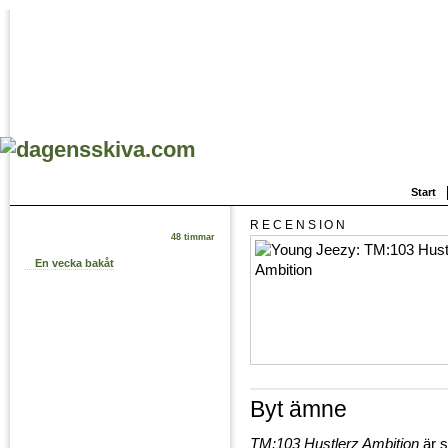
Start
RECENSION
48 timmar
En vecka bakåt
Byt ämne
TM:103 Hustlerz Ambition
är s