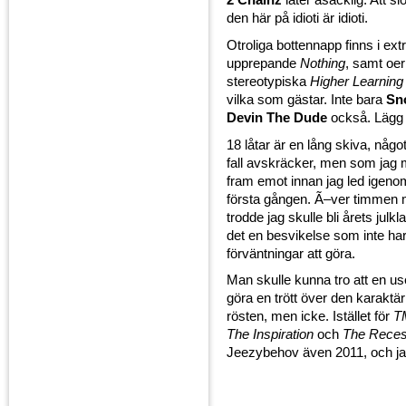
den här på idioti är idioti.
Otroliga bottennapp finns i ext
upprepande
Nothing
, samt oer
stereotypiska
Higher Learning
vilka som gästar. Inte bara
Sn
Devin The Dude
också. Lägg 
18 låtar är en lång skiva, någo
fall avskräcker, men som jag 
fram emot innan jag led igenom
första gången. Ã–ver timmen
trodde jag skulle bli årets julkla
det en besvikelse som inte h
förväntningar att göra.
Man skulle kunna tro att en use
göra en trött över den karaktär
rösten, men icke. Istället för
T
The Inspiration
och
The Reces
Jeezybehov även 2011, och ja