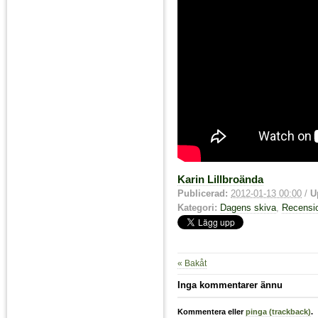
Karin Lillbroända
Publicerad:
2012-01-13 00:00
/
U
Kategori:
Dagens skiva
,
Recensi
« Bakåt
Inga kommentarer ännu
Kommentera eller
pinga (trackback)
.