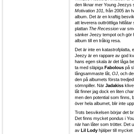
den liknar mer Young Jeezys 
Motivation 101
, från 2005 än 
album. Det är en kraftig besvike
att leverera outtröttliga hitlåta
plattan
The Recession
var smo
sänker Jeezy tempot och gör 
album till en tråkig resa.
Det är inte en katastrofplatta
Jeezy är en rappare av god kv
hans egen skala är det låga bet
ta med släpiga
Fabolous
på s
långsammaste låt,
OJ
, och d
den på albumets första tredjedel
sömnpiller. När
Jadakiss
kliv
låt finner jag dock en liten char
men den potential som finns, b
över hela albumet, blir inte uppf
Trots besvikelsen börjar det 
Det finns mycket pondus i Yo
när han låter som trötter. Det
av
Lil Lody
hjälper till mycke