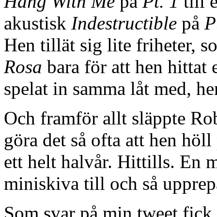
Hang With Me
på
Pt. 1
till 
akustisk
Indestructible
på
P
Hen tillät sig lite friheter, 
Rosa
bara för att hen hitta
spelat in samma låt med, he
Och framför allt släppte R
göra det så ofta att hen hö
ett helt halvår. Hittills. En
miniskiva till och så upprep
Som svar på min tweet fick