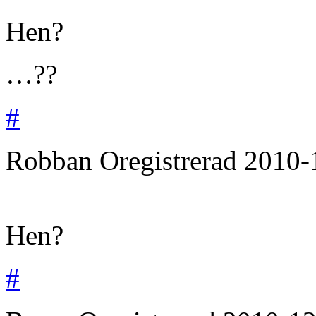
Hen?
…??
#
Robban
Oregistrerad
2010-
Hen?
#