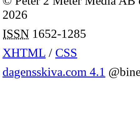
© Peter 2 Meter Media AB o
2026
ISSN
1652-1285
XHTML
/
CSS
dagensskiva.com 4.1
@bine