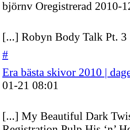
björnv
Oregistrerad
2010-1
[...] Robyn Body Talk Pt. 3 [
#
Era bästa skivor 2010 | da
01-21
08:01
[...] My Beautiful Dark Twi
Registration Pulp His ‘n’ 