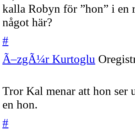
kalla Robyn för ”hon” i en r
något här?
#
Ã–zgÃ¼r Kurtoglu
Oregist
Tror Kal menar att hon ser 
en hon.
#