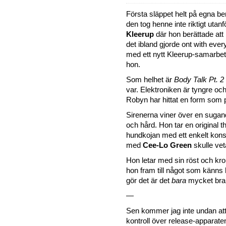
Första släppet helt på egna b
den tog henne inte riktigt uta
Kleerup
där hon berättade att 
det ibland gjorde ont with eve
med ett nytt Kleerup-samarbet
hon.
Som helhet är
Body Talk Pt. 2
var. Elektroniken är tyngre o
Robyn har hittat en form som 
Sirenerna viner över en sugan
och hård. Hon tar en original t
hundkojan med ett enkelt konst
med
Cee-Lo Green
skulle vet
Hon letar med sin röst och kro
hon fram till något som känns 
gör det är det
bara
mycket bra
—
Sen kommer jag inte undan att j
kontroll över release-apparat