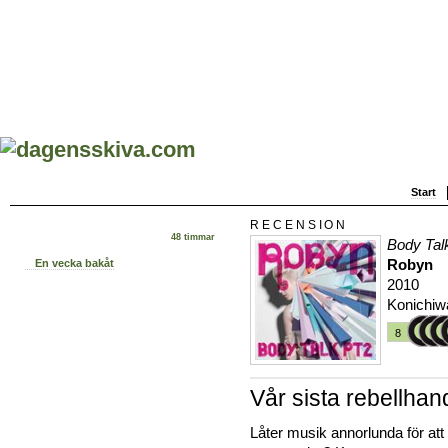
Start
RECENSION
48 timmar
Body Talk
Robyn
En vecka bakåt
2010
Konichiw
8
Vår sista rebellhan
Låter musik annorlunda för att 