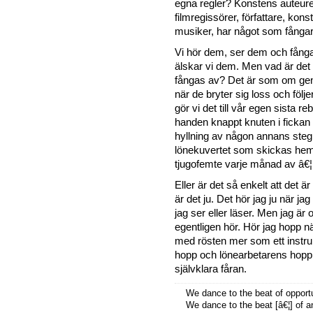
egna regler? Konstens auteurer
filmregissörer, författare, konst
musiker, har något som fångar
Vi hör dem, ser dem och fång
älskar vi dem. Men vad är det 
fångas av? Det är som om ge
när de bryter sig loss och följ
gör vi det till vår egen sista r
handen knappt knuten i fickan 
hyllning av någon annans steg
lönekuvertet som skickas hem 
tjugofemte varje månad av â€
Eller är det så enkelt att det är
är det ju. Det hör jag ju när jag
jag ser eller läser. Men jag är
egentligen hör. Hör jag hopp nä
med rösten mer som ett instru
hopp och lönearbetarens hopp 
självklara fåran.
We dance to the beat of opport
We dance to the beat [â€¦] of a