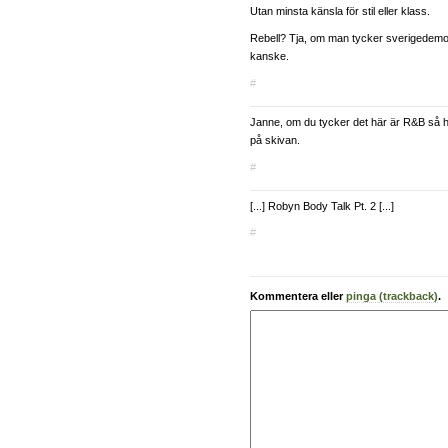
Utan minsta känsla för stil eller klass.
Rebell? Tja, om man tycker sverigedemok
kanske.
#
Janne, om du tycker det här är R&B så h
på skivan.
#
[...] Robyn Body Talk Pt. 2 [...]
#
Kommentera eller
pinga (trackback)
.