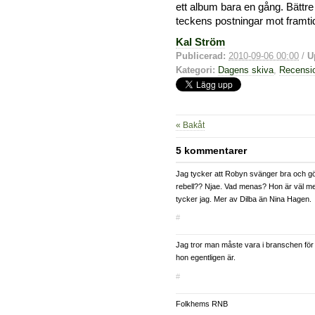
ett album bara en gång. Bättre
teckens postningar mot framti
Kal Ström
Publicerad:
2010-09-06 00:00
/
U
Kategori:
Dagens skiva
,
Recensi
« Bakåt
5 kommentarer
Jag tycker att Robyn svänger bra och gör
rebell?? Njae. Vad menas? Hon är väl mer
tycker jag. Mer av Dilba än Nina Hagen.
#
Jag tror man måste vara i branschen för a
hon egentligen är.
#
Folkhems RNB