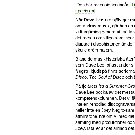
[Den här recensionen ingår i
L
specialen
]
När
Dave Lee
inte själv gör mu
om andras musik, gör han en m
kulturgärning genom att sätta
det mesta omistliga samlinga
djupare i discohistorien än de 
skulle drömma om.
Bland de musikhistoriska åter
som Dave Lee, oftast under sit
Negro
, bjudit på finns seriern
Disco
,
The Soul of Disco
och
På fjolårets
It’s a Summer Gr
Dave Lee bocka av det mesta 
kompetenskolumnen. Det vi få
inte en renodlad discogrävarsa
heller inte en Joey Negro-saml
åtminstone inte om vi med de
samling med produktioner och
Joey. Istället är det alltihop det