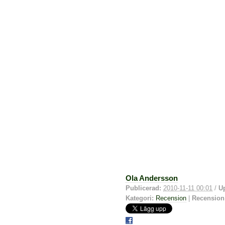
Ola Andersson
Publicerad:
2010-11-11 00:01
/
U
Kategori:
Recension
|
Recension