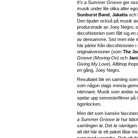
It’s a Summer Groove
ger oss
musik under lite olika alter e
Sunburst Band
,
Jakatta
och
Den bjuder också på musik av 
producerade av Joey Negro, oc
discohistorien som fått sig en
av densamme. Sist men inte m
här pärlor från discohistorien 
originalversioner (som
The Jo
Groove (Moving-On)
och
Jan
Giving My Love
). Alltihop iho
en gång, Joey Negro.
Resultatet blir en samling s
som någon slags minsta ge
nämnare. Musik som andas 
spelar upp semesterfilmer på 
ögonlocken.
Men det som kanske fascine
a Summer Groove
är hur tid
samlingen är. Det är nämligen 
att det här är ett paket låtar i
rygg med varandra. Och att de