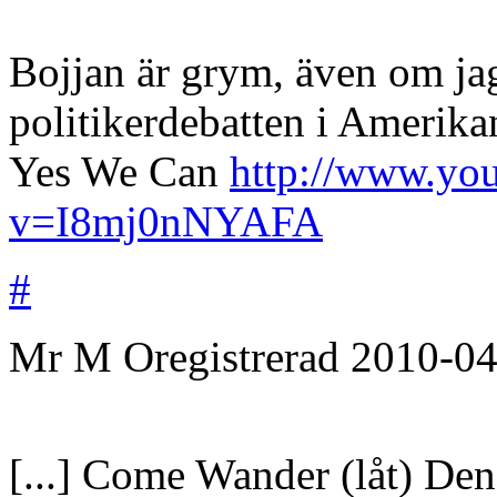
Bojjan är grym, även om jag
politikerdebatten i Amerikan
Yes We Can
http://www.yo
v=I8mj0nNYAFA
#
Mr M
Oregistrerad
2010-04
[...] Come Wander (låt) Den