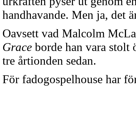
urkraften pyser ut genom en 
handhavande. Men ja, det är
Oavsett vad Malcolm McLa
Grace
borde han vara stolt 
tre årtionden sedan.
För fadogospelhouse har förm