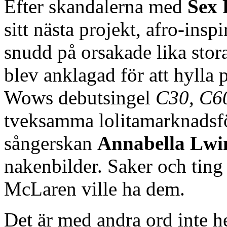
Efter skandalerna med
Sex 
sitt nästa projekt, afro-insp
snudd på orsakade lika sto
blev anklagad för att hyll
Wows debutsingel
C30, C6
tveksamma lolitamarknadsf
sångerskan
Annabella Lwi
nakenbilder. Saker och ting 
McLaren ville ha dem.
Det är med andra ord inte he