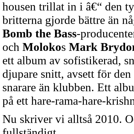
housen trillat in i â€“ den
britterna gjorde bättre än n
Bomb the Bass
-producent
och
Moloko
s
Mark Brydo
ett album av sofistikerad,
djupare snitt, avsett för d
snarare än klubben. Ett album
på ett hare-rama-hare-krish
Nu skriver vi alltså 2010.
fullständigt.