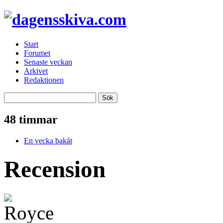
Start
Forumet
Senaste veckan
Arkivet
Redaktionen
48 timmar
En vecka bakåt
Recension