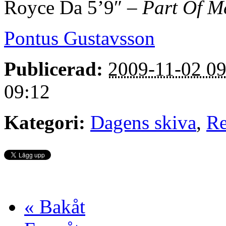
Royce Da 5’9″ –
Part Of M
Pontus Gustavsson
Publicerad:
2009-11-02 09
09:12
Kategori:
Dagens skiva
,
Re
« Bakåt