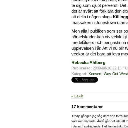
te sig som djupt perverst. Det
det är svårt att förklara den ex
att delta i någon slags
Killing
massakern i Jonestown utan att 
Men alla i publiken som ser p
hörselskador kan otvivelaktigt
medelålders och pengastinna 
upplevelsen i år. Att vi nu blir
veckor är det bara att leva me
Rebecka Ahlberg
Publicerad:
2009-08-16 22:15
/
U
Kategori:
Konsert
,
Way Out West
« Bakåt
17 kommentarer
Tredje gången jag såg dem sen förra so
vad som väntade. Ändå går det inte att f
i deras framträdande. Helt fantastiskt. En 