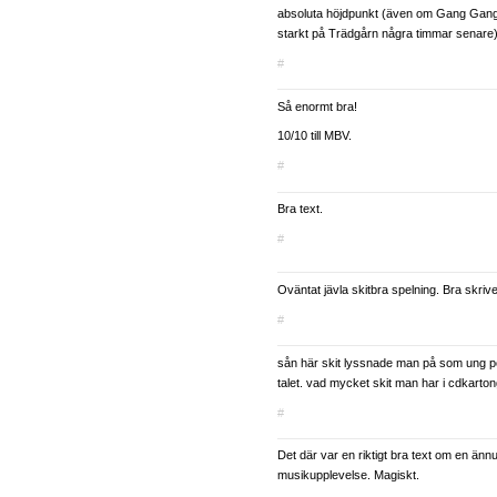
absoluta höjdpunkt (även om Gang Gan
starkt på Trädgårn några timmar senare)
#
Så enormt bra!
10/10 till MBV.
#
Bra text.
#
Oväntat jävla skitbra spelning. Bra skrive
#
sån här skit lyssnade man på som ung po
talet. vad mycket skit man har i cdkarto
#
Det där var en riktigt bra text om en ännu
musikupplevelse. Magiskt.