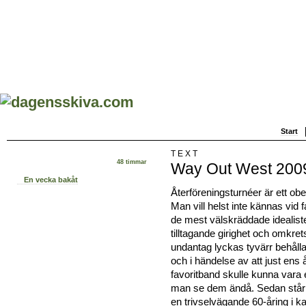
Start
TEXT
48 timmar
Way Out West 2009
En vecka bakåt
Återföreningsturnéer är ett obe
Man vill helst inte kännas vid 
de mest välskräddade idealist
tilltagande girighet och omkre
undantag lyckas tyvärr behålla
och i händelse av att just ens
favoritband skulle kunna vara
man se dem ändå. Sedan står
en trivselvägande 60-åring i ka