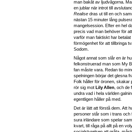
man bakåt av ljudvågorna. Ma
en jublar när introt till avsluta
Realise
dras ut till en och sam
nästan 15 minuter lång pulser
mangelsession. Efter en hel d
precis vad man behöver för a
varför man faktiskt har betalat
förmögenhet för att tillbringa två
Sodom.
Något annat som slår en är hu
felkonstruerad man som My Bl
fan måste vara. Redan tio minu
spelningen börjar det glesna f
Folk håller för öronen, skakar
rör sig mot
Lily Allen
, och de f
undra vad i hela världen galn
egentligen håller på med.
Det är lätt att förstå dem. Att 
personer står som i trans och f
sura irländare som spelar sa
kvart, till råga på allt på en v
socialstyrelsen att gråta, måst