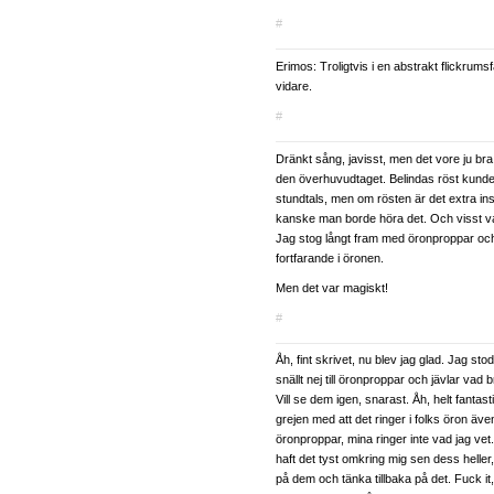
#
Erimos: Troligtvis i en abstrakt flickrumsf
vidare.
#
Dränkt sång, javisst, men det vore ju br
den överhuvudtaget. Belindas röst kund
stundtals, men om rösten är det extra in
kanske man borde höra det. Och visst var 
Jag stog långt fram med öronproppar och
fortfarande i öronen.
Men det var magiskt!
#
Åh, fint skrivet, nu blev jag glad. Jag st
snällt nej till öronproppar och jävlar vad br
Vill se dem igen, snarast. Åh, helt fantast
grejen med att det ringer i folks öron ä
öronproppar, mina ringer inte vad jag vet. 
haft det tyst omkring mig sen dess heller,
på dem och tänka tillbaka på det. Fuck it