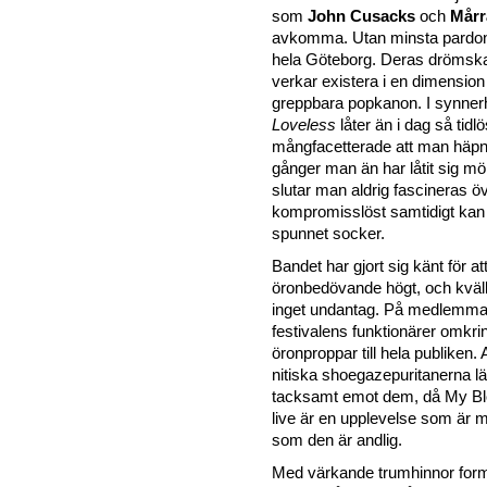
som
John Cusacks
och
Mårr
avkomma. Utan minsta pardon
hela Göteborg. Deras drömska
verkar existera i en dimensio
greppbara popkanon. I synnerh
Loveless
låter än i dag så tidl
mångfacetterade att man häp
gånger man än har låtit sig m
slutar man aldrig fascineras ö
kompromisslöst samtidigt kan
spunnet socker.
Bandet har gjort sig känt för at
öronbedövande högt, och kväll
inget undantag. På medlemma
festivalens funktionärer omkri
öronproppar till hela publiken.
nitiska shoegazepuritanerna lä
tacksamt emot dem, då My Bl
live är en upplevelse som är mi
som den är andlig.
Med värkande trumhinnor form