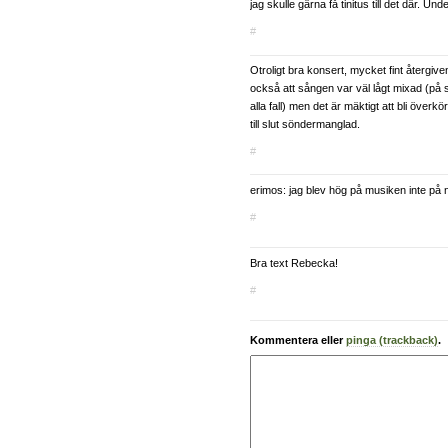
jag skulle gärna få tinitus till det där. Un
#
Otroligt bra konsert, mycket fint återgive
också att sången var väl lågt mixad (på 
alla fall) men det är mäktigt att bli överk
till slut söndermanglad.
#
erimos: jag blev hög på musiken inte på 
#
Bra text Rebecka!
#
Kommentera eller
pinga (trackback)
.