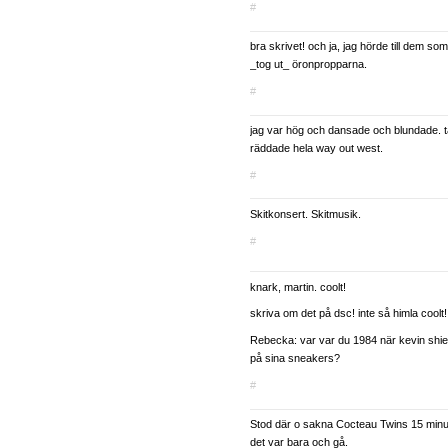
#
bra skrivet! och ja, jag hörde till dem so
_tog ut_ öronpropparna.
#
jag var hög och dansade och blundade. ta
räddade hela way out west.
#
Skitkonsert. Skitmusik.
#
knark, martin. coolt!
skriva om det på dsc! inte så himla coolt!
Rebecka: var var du 1984 när kevin shie
på sina sneakers?
#
Stod där o sakna Cocteau Twins 15 minut
det var bara och gå.