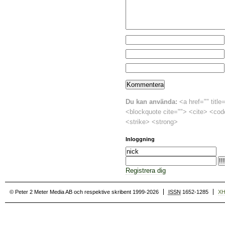
Du kan använda:
<a href="" title
<blockquote cite=""> <cite> <cod
<strike> <strong>
Inloggning
Registrera dig
© Peter 2 Meter Media AB och respektive skribent 1999-2026
ISSN
1652-1285
X