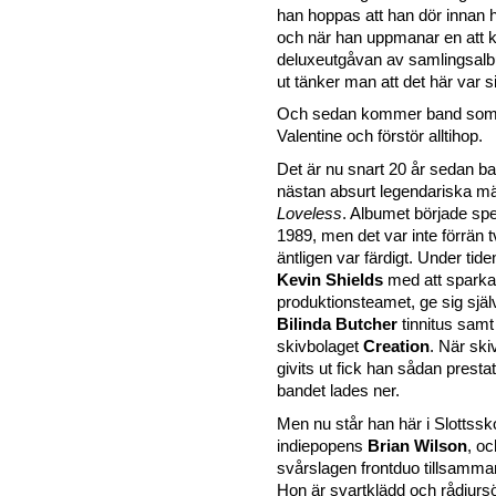
han hoppas att han dör innan 
och när han uppmanar en att 
deluxeutgåvan av samlingsal
ut tänker man att det här var 
Och sedan kommer band som
Valentine och förstör alltihop.
Det är nu snart 20 år sedan ban
nästan absurt legendariska m
Loveless
. Albumet började spe
1989, men det var inte förrän 
äntligen var färdigt. Under tide
Kevin Shields
med att sparka
produktionsteamet, ge sig sjä
Bilinda Butcher
tinnitus samt 
skivbolaget
Creation
. När ski
givits ut fick han sådan presta
bandet lades ner.
Men nu står han här i Slottssk
indiepopens
Brian Wilson
, oc
svårslagen frontduo tillsamm
Hon är svartklädd och rådjursö