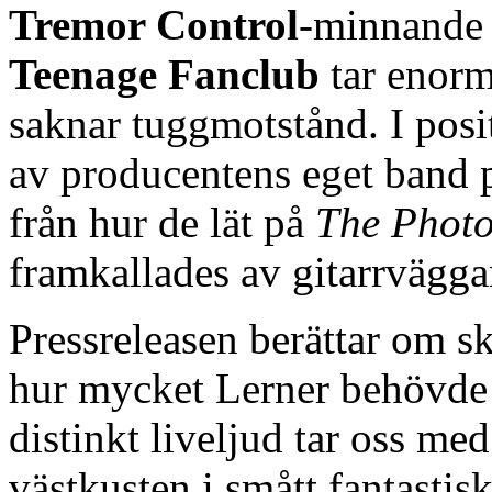
Tremor Control
-minnande 
Teenage Fanclub
tar enorm
saknar tuggmotstånd. I posi
av producentens eget band p
från hur de lät på
The Phot
framkallades av gitarrväggar
Pressreleasen berättar om s
hur mycket Lerner behövde f
distinkt liveljud tar oss m
västkusten i smått fantastis