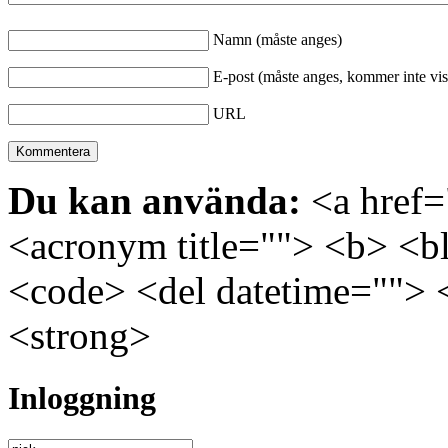
Namn (måste anges)
E-post (måste anges, kommer inte vis
URL
Du kan använda:
<a href="
<acronym title=""> <b> <bl
<code> <del datetime=""> 
<strong>
Inloggning