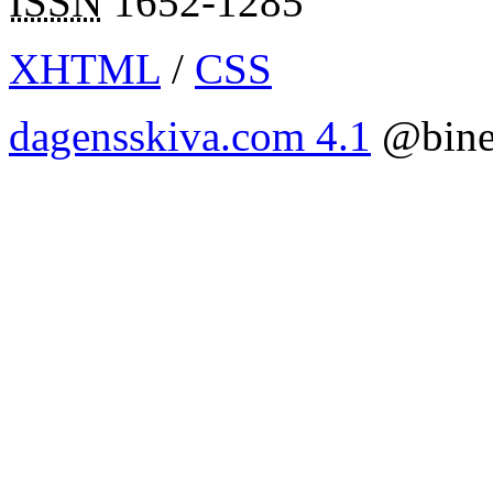
ISSN
1652-1285
XHTML
/
CSS
dagensskiva.com 4.1
@bine