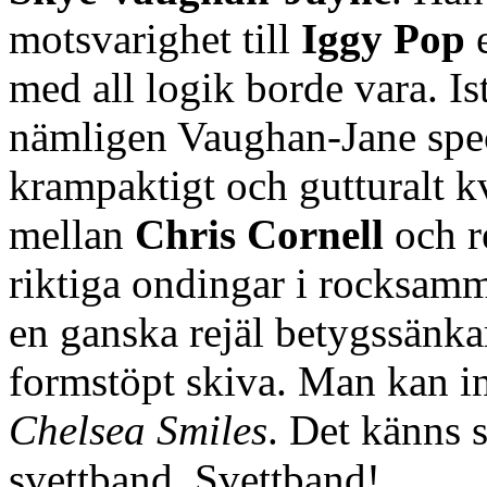
motsvarighet till
Iggy Pop
e
med all logik borde vara. Ist
nämligen Vaughan-Jane specia
krampaktigt och gutturalt 
mellan
Chris Cornell
och r
riktiga ondingar i rocksamm
en ganska rejäl betygssänkar
formstöpt skiva. Man kan int
Chelsea Smiles
. Det känns 
svettband. Svettband!