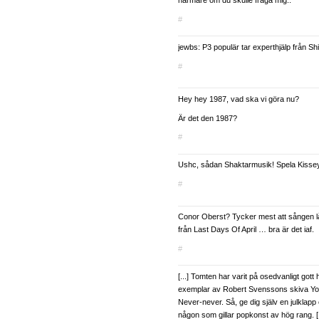
närmare om du skulle fråga mig..
#
jewbs: P3 populär tar experthjälp från Sh
#
Hey hey 1987, vad ska vi göra nu?
Är det den 1987?
#
Ushc, sådan Shaktarmusik! Spela Kissey 
#
Conor Oberst? Tycker mest att sången l
från Last Days Of April … bra är det iaf.
#
[...] Tomten har varit på osedvanligt got
exemplar av Robert Svenssons skiva Y
Never-never. Så, ge dig själv en julklapp el
någon som gillar popkonst av hög rang. [.