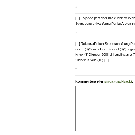
#
[...] Följande personer har vunnit ett ex
Svenssons skiva Young Punks Are on the 
#
[...] RelateratRobert Svensson Young P
never (9)Convoj Exceptionnel (0)Quagm
Know (3)Oktober 2008 till handlingarna 
Silence Is Wild (10) [...]
#
Kommentera eller
pinga (trackback)
.