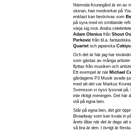
Nämnda Krunegård är en av m
skivan, han medverkar på
Yo
enklast kan beskrivas som
Be
på syra med en smittande refrä
värja sig mot. Andra celebritet
Adam Olenius
från
Shout Ou
Perkovic
från bl.a. fantastisk
Quartet
och japanska
Cokiyu
Och det är här jag har invändn
som gästas av många artister 
flyttas från musiken och artiste
Ett exempel är när
Michael C
gårdagens P3 Musik avade ju
med att det var Markus Krun
Svensson vi nyss lyssnat på. 
inte riktigt meningen. Det här 
stå på egna ben.
Står på egna ben, det gör öpp
Broadway
som kan kvala in på
årets låtar när det är dags at
så bra är den. I övrigt är först