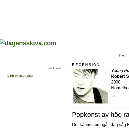
Start
RECENSION
48 timmar
Young Pu
Robert 
En vecka bakåt
2008
Nometho
8
Popkonst av hög r
Det känns som igår. Jag såg