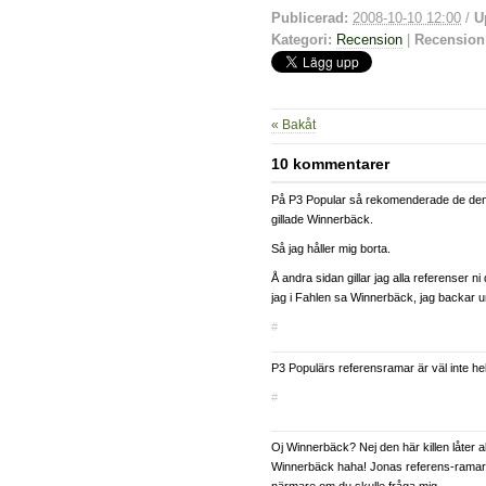
Publicerad:
2008-10-10 12:00
/
U
Kategori:
Recension
|
Recension
« Bakåt
10 kommentarer
På P3 Popular så rekomenderade de denn
gillade Winnerbäck.
Så jag håller mig borta.
Å andra sidan gillar jag alla referenser ni
jag i Fahlen sa Winnerbäck, jag backar u
#
P3 Populärs referensramar är väl inte he
#
Oj Winnerbäck? Nej den här killen låter a
Winnerbäck haha! Jonas referens-ramar 