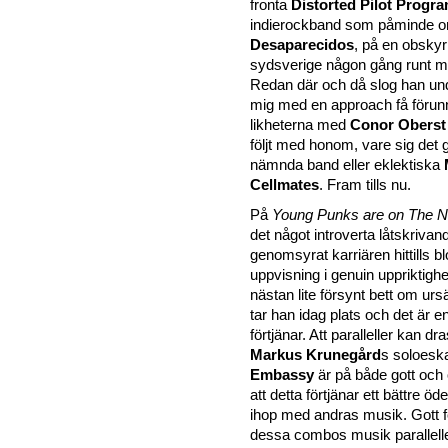
fronta
Distorted Pilot Prog
indierockband som påminde 
Desaparecidos
,
på en obskyr 
sydsverige någon gång runt mil
Redan där och då slog han und
mig med en approach få föru
likheterna med
Conor Obers
följt med honom, vare sig det 
nämnda band eller eklektiska
Cellmates
. Fram tills nu.
På
Young Punks are on The 
det något introverta låtskriva
genomsyrat karriären hittills bl
uppvisning i genuin uppriktighe
nästan lite försynt bett om ursä
tar han idag plats och det är e
förtjänar. Att paralleller kan dra
Markus Krunegård
s soloesk
Embassy
är på både gott och 
att detta förtjänar ett bättre öd
ihop med
andras musik. Gott fö
dessa combos musik paralleller