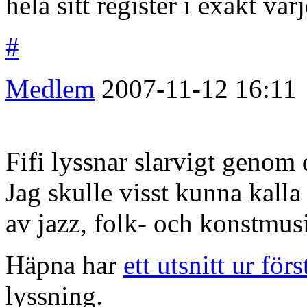
hela sitt register i exakt varj
#
Medlem
2007-11-12
16:11
Fifi lyssnar slarvigt genom 
Jag skulle visst kunna kall
av jazz, folk- och konstmus
Häpna har
ett utsnitt ur för
lyssning.