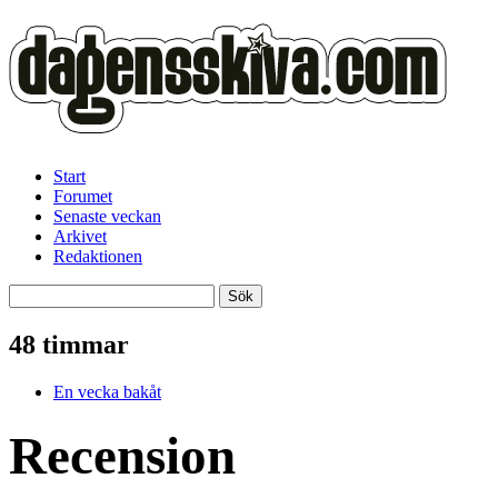
Start
Forumet
Senaste veckan
Arkivet
Redaktionen
48 timmar
En vecka bakåt
Recension