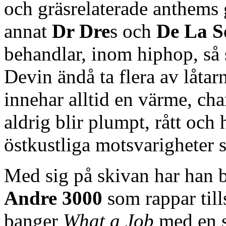
och gräsrelaterade anthems
annat
Dr Dre
s och
De La S
behandlar, inom hiphop, så
Devin ändå ta flera av låtarn
innehar alltid en värme, cha
aldrig blir plumpt, rått och
östkustliga motsvarigheter
Med sig på skivan har han 
Andre 3000
som rappar til
banger
What a Job
med en s