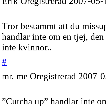
Erik
Oregistrerad
2007-05-
Tror bestammt att du missup
handlar inte om en tjej, d
inte kvinnor..
#
mr. me
Oregistrerad
2007-0
”Cutcha up” handlar inte om