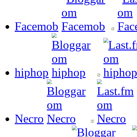
Facemob
hiphop
Necro