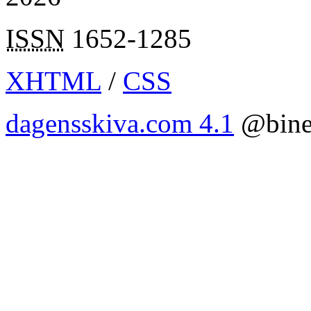
ISSN
1652-1285
XHTML
/
CSS
dagensskiva.com 4.1
@bine