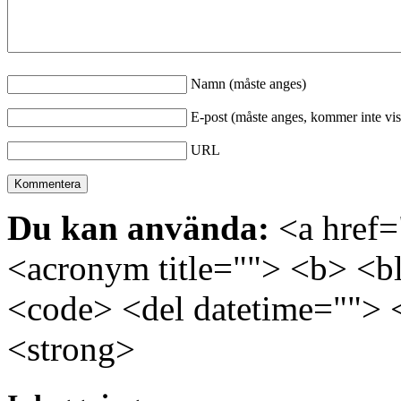
Namn (måste anges)
E-post (måste anges, kommer inte vis
URL
Du kan använda:
<a href="
<acronym title=""> <b> <bl
<code> <del datetime=""> 
<strong>