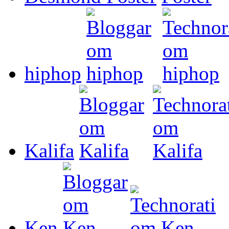
hiphop
Kalifa
Ken