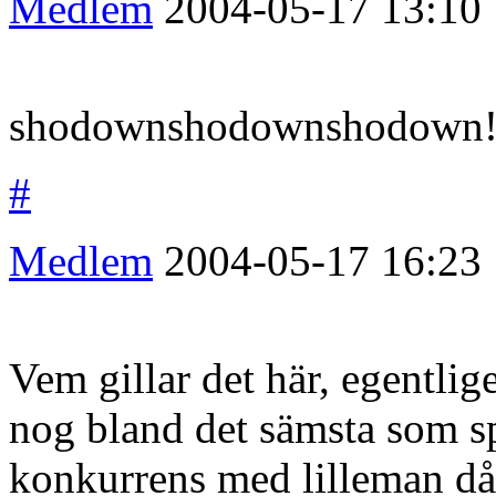
Medlem
2004-05-17
13:10
shodownshodownshodown!
#
Medlem
2004-05-17
16:23
Vem gillar det här, egentli
nog bland det sämsta som sp
konkurrens med lilleman då