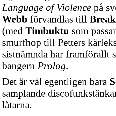
Language of Violence
på sv
Webb
förvandlas till
Break
(med
Timbuktu
som passand
smurfhop till Petters kärlek
sistnämnda har framförallt 
bangern
Prolog
.
Det är väl egentligen bara
S
samplande discofunkstänka
låtarna.