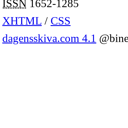
ISSN
1652-1285
XHTML
/
CSS
dagensskiva.com 4.1
@bine