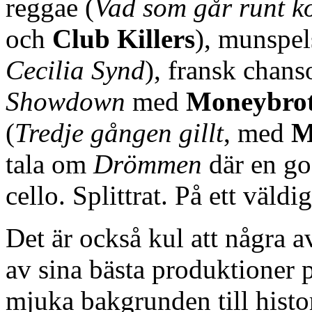
reggae (
Vad som går runt k
och
Club Killers
), munspel
Cecilia Synd
), fransk chan
Showdown
med
Moneybro
(
Tredje gången gillt
, med
M
tala om
Drömmen
där en go
cello. Splittrat. På ett väldig
Det är också kul att några av
av sina bästa produktioner 
mjuka bakgrunden till hist