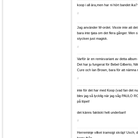
koop i all ära,men har ni hört bandet ika?
#
Jag använder M-ordet. Visste inte att det 
bara inte tjata om det flera gånger. Men s
stycken just magisk.
#
Varför är en remixvariant av detta album
Det har ju fungerat för Bebel Gilberto, Ni
Cure och Ian Brown, bara för att nämna 
#
inte för det har med Koop (vad fan det nu
blev jag så lycklig när jag såg PAULO
på löpet!
det känns faktiskt helt underbart!
#
Herreminje vilket tramsigt skräp! Usch, d