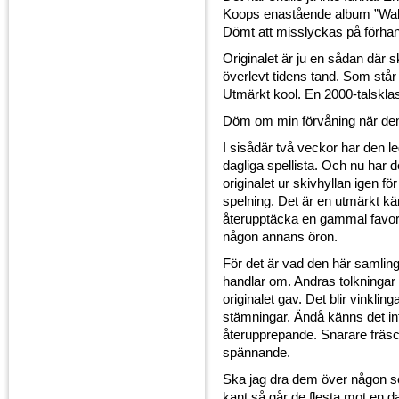
Koops enastående album ”Walt
Dömt att misslyckas på förhand
Originalet är ju en sådan där 
överlevt tidens tand. Som står
Utmärkt kool. En 2000-talsklas
Döm om min förvåning när den
I sisådär två veckor har den l
dagliga spellista. Och nu har de
originalet ur skivhyllan igen 
spelning. Det är en utmärkt kän
återupptäcka en gammal favori
någon annans öron.
För det är vad den här samlin
handlar om. Andras tolkningar
originalet gav. Det blir vinkli
stämningar. Ändå känns det in
återupprepande. Snarare fräs
spännande.
Ska jag dra dem över någon 
kant så går de flesta mot en 