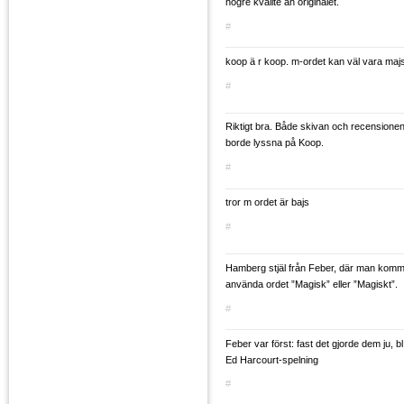
högre kvalité än originalet.
#
koop ä r koop. m-ordet kan väl vara ma
#
Riktigt bra. Både skivan och recensionen.
borde lyssna på Koop.
#
tror m ordet är bajs
#
Hamberg stjäl från Feber, där man kommi
använda ordet ”Magisk” eller ”Magiskt”.
#
Feber var först: fast det gjorde dem ju, 
Ed Harcourt-spelning
#