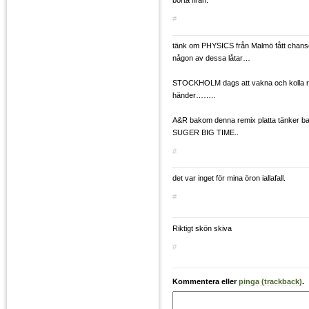
borta ifrån.
#
tänk om PHYSICS från Malmö fått chanse
någon av dessa låtar…
STOCKHOLM dags att vakna och kolla ru
händer……..
A&R bakom denna remix platta tänker b
SUGER BIG TIME..
#
det var inget för mina öron iallafall.
#
Riktigt skön skiva
#
Kommentera eller
pinga (trackback)
.