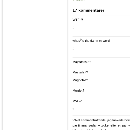
17 kommentarer
WTF ?!
#
whatÂ´s the damn m-word
#
Majestätiskt?
Mästerligt?
Magnefikt?
Mordet?
MVG?
#
Vilket sammanträffande, jag tankade hem 
par timmar sedan – tycker efter ett par ly