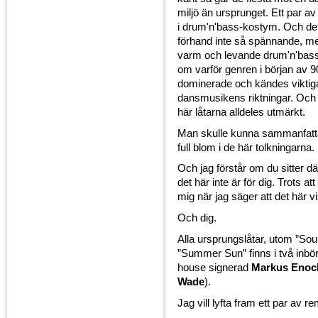
miljö än ursprunget. Ett par av
i drum'n'bass-kostym. Och de
förhand inte så spännande, me
varm och levande drum'n'bas
om varför genren i början av 90
dominerade och kändes viktiga
dansmusikens riktningar. Och
här låtarna alldeles utmärkt.
Man skulle kunna sammanfatta 
full blom i de här tolkningarna.
Och jag förstår om du sitter d
det här inte är för dig. Trots a
mig när jag säger att det här vis
Och dig.
Alla ursprungslåtar, utom ”Soul
”Summer Sun” finns i två inbör
house signerad
Markus Enoc
Wade
).
Jag vill lyfta fram ett par av r