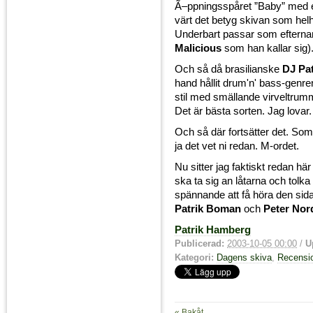
Ã–ppningsspåret ”Baby” med et
värt det betyg skivan som helh
Underbart passar som efterna
Malicious
som han kallar sig)
Och så då brasilianske
DJ Pat
hand hållit drum'n' bass-genre
stil med smällande virveltrum
Det är bästa sorten. Jag lovar. J
Och så där fortsätter det. Som
ja det vet ni redan. M-ordet.
Nu sitter jag faktiskt redan h
ska ta sig an låtarna och tolka 
spännande att få höra den sidan
Patrik Boman
och
Peter Nor
Patrik Hamberg
Publicerad:
2003-10-05 00:00
/
U
Kategori:
Dagens skiva
,
Recensi
« Bakåt