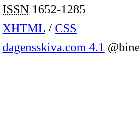
ISSN
1652-1285
XHTML
/
CSS
dagensskiva.com 4.1
@bine