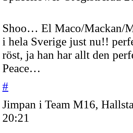
Shoo… El Maco/Mackan/Mark
i hela Sverige just nu!! perfe
röst, ja han har allt den per
Peace…
#
Jimpan i Team M16, Hallst
20:21