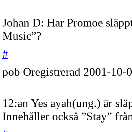
Johan D: Har Promoe släpp
Music”?
#
pob
Oregistrerad
2001-10-
12:an Yes ayah(ung.) är sl
Innehåller också ”Stay” frå