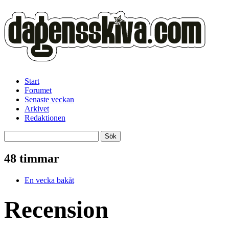
Start
Forumet
Senaste veckan
Arkivet
Redaktionen
48 timmar
En vecka bakåt
Recension