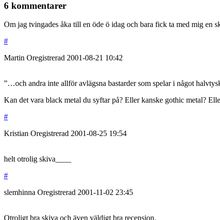
6 kommentarer
Om jag tvingades åka till en öde ö idag och bara fick ta med mig en 
#
Martin
Oregistrerad
2001-08-21
10:42
”…och andra inte allför avlägsna bastarder som spelar i något halvty
Kan det vara black metal du syftar på? Eller kanske gothic metal? Ell
#
Kristian
Oregistrerad
2001-08-25
19:54
helt otrolig skiva____
#
slemhinna
Oregistrerad
2001-11-02
23:45
Otroligt bra skiva och även väldigt bra recension.