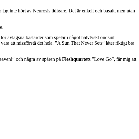
 jag inte hört av Neurosis tidigare. Det är enkelt och basalt, men utan
a.
lför avlägsna bastarder som spelar i något halvtyskt ondsint
ra att missförstå det hela. ”A Sun That Never Sets” låter riktigt bra.
Heaven!” och några av spåren på
Fleshquartet
s ”Love Go”, får mig att