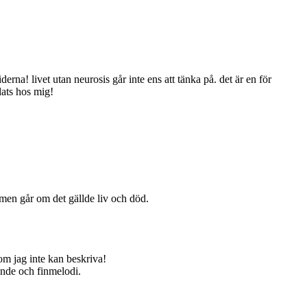
rna! livet utan neurosis går inte ens att tänka på. det är en för
lats hos mig!
 men går om det gällde liv och död.
om jag inte kan beskriva!
ande och finmelodi.