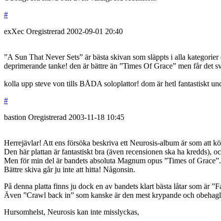
#
exXec
Oregistrerad
2002-09-01
20:40
”A Sun That Never Sets” är bästa skivan som släppts i alla kategorier d
deprimerande tanke! den är bättre än ”Times Of Grace” men får det svå
kolla upp steve von tills BÅDA soloplattor! dom är hetl fantastiskt un
#
bastion
Oregistrerad
2003-11-18
10:45
Herrejävlar! Att ens försöka beskriva ett Neurosis-album är som att kö
Den här plattan är fantastiskt bra (även recensionen ska ha kredds), och
Men för min del är bandets absoluta Magnum opus ”Times of Grace”.
Bättre skiva går ju inte att hitta! Någonsin.
På denna platta finns ju dock en av bandets klart bästa låtar som är ”
Även ”Crawl back in” som kanske är den mest krypande och obehagliga
Hursomhelst, Neurosis kan inte misslyckas,