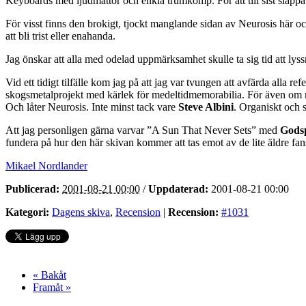
Keyboards med ljudmattor och enkla trumkomp. För att till sist släppa 
För visst finns den brokigt, tjockt manglande sidan av Neurosis här oc
att bli trist eller enahanda.
Jag önskar att alla med odelad uppmärksamhet skulle ta sig tid att l
Vid ett tidigt tilfälle kom jag på att jag var tvungen att avfärda alla r
skogsmetalprojekt med kärlek för medeltidmemorabilia. För även om man 
Och låter Neurosis. Inte minst tack vare
Steve Albini
. Organiskt och 
Att jag personligen gärna varvar ”A Sun That Never Sets” med
Gods
fundera på hur den här skivan kommer att tas emot av de lite äldre fa
Mikael Nordlander
Publicerad:
2001-08-21 00:00
/
Uppdaterad:
2001-08-21 00:00
Kategori:
Dagens skiva
,
Recension
|
Recension:
#1031
« Bakåt
Framåt »