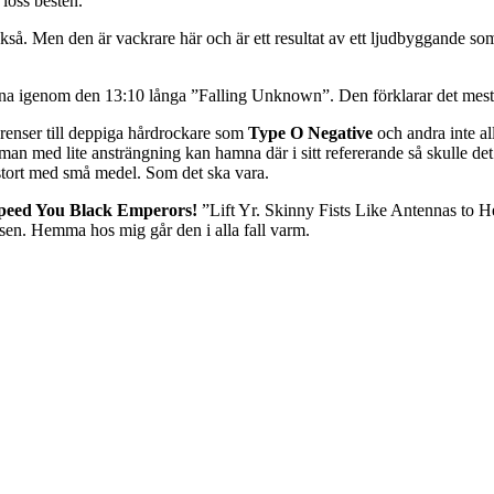
loss besten.
kså. Men den är vackrare här och är ett resultat av ett ljudbyggande som
yssna igenom den 13:10 långa ”Falling Unknown”. Den förklarar det mest
eferenser till deppiga hårdrockare som
Type O Negative
och andra inte al
med lite ansträngning kan hamna där i sitt refererande så skulle det va
stort med små medel. Som det ska vara.
peed You Black Emperors!
”Lift Yr. Skinny Fists Like Antennas to 
nsen. Hemma hos mig går den i alla fall varm.