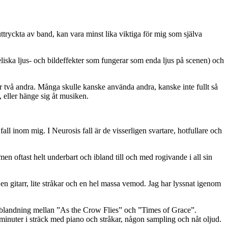
ttryckta av band, kan vara minst lika viktiga för mig som själva
liska ljus- och bildeffekter som fungerar som enda ljus på scenen) och
r två andra. Många skulle kanske använda andra, kanske inte fullt så
, eller hänge sig åt musiken.
all inom mig. I Neurosis fall är de visserligen svartare, hotfullare och
en oftast helt underbart och ibland till och med rogivande i all sin
en gitarr, lite stråkar och en hel massa vemod. Jag har lyssnat igenom
n blandning mellan ”As the Crow Flies” och ”Times of Grace”.
 minuter i sträck med piano och stråkar, någon sampling och nåt oljud.