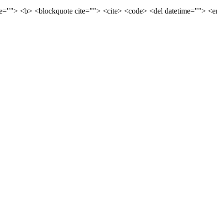
tle=""> <b> <blockquote cite=""> <cite> <code> <del datetime=""> <e