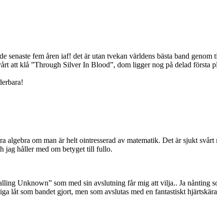
e senaste fem åren iaf! det är utan tvekan världens bästa band genom tide
rt att klå ”Through Silver In Blood”, dom ligger nog på delad första p
derbara!
ra algebra om man är helt ointresserad av matematik. Det är sjukt svårt
 jag håller med om betyget till fullo.
Falling Unknown” som med sin avslutning får mig att vilja.. Ja nånting s
 låt som bandet gjort, men som avslutas med en fantastiskt hjärtskär