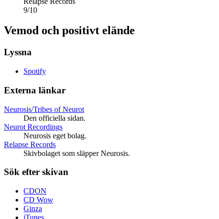
Relapse Records
9
/
10
Vemod och positivt elände
Lyssna
Spotify
Externa länkar
Neurosis/Tribes of Neurot
Den officiella sidan.
Neurot Recordings
Neurosis eget bolag.
Relapse Records
Skivbolaget som släpper Neurosis.
Sök efter skivan
CDON
CD Wow
Ginza
iTunes