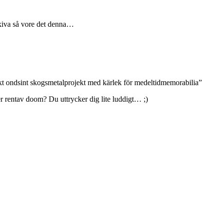
skiva så vore det denna…
skt ondsint skogsmetalprojekt med kärlek för medeltidmemorabilia”
er rentav doom? Du uttrycker dig lite luddigt… ;)