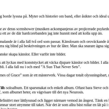
g borde lyssna på. Myter och historier om band, eller åsikter och ideal u
ngar av deras scenshower (musiken ackompanjeras av projicerade psykede
u ett av de där hardcorebanden jag inte hunnit med att kolla upp än.
malande är i alla fall två ord som passar. Känslosam och oroväckande ä
rra sig blind på beskrivningen av hur de låter. Man ska snarare ägna sig
ske skapa känslor. Eller varför inte bilder.
tt lyckas med konststycket att väcka djupare känslor och bilder. I alla f
a bli. I alla fall nu i och med ”A Sun That Never Sets”.
es of Grace” som är ett mästerverk. Vissa dagar totalt olyssningsbart, m
ill
s soloalbum. Ett sparsmakat och enkelt album. Oftast bara Steve och 
, som albumet heter, en vägvisare till det nya Neurosis.
definitivt mer lättlyssnad och ligger närmare vemod än ångest. Tänk e
r stort utrymme till taket. När det är som allra bäst rullar en låt på i