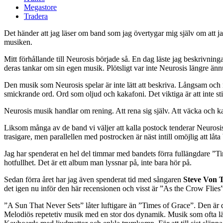
Megastore
Tradera
Det händer att jag läser om band som jag övertygar mig själv om att ja
musiken.
Mitt förhållande till Neurosis började så. En dag läste jag beskrivni
deras tankar om sin egen musik. Plötsligt var inte Neurosis längre änn
Den musik som Neurosis spelar är inte lätt att beskriva. Långsam och 
smickrande ord. Ord som oljud och kakafoni. Det viktiga är att inte sti
Neurosis musik handlar om rening. Att rena sig själv. Att väcka och kan
Liksom många av de band vi väljer att kalla postock tenderar Neurosis a
trasigare, men parallellen med postrocken är näst intill omöjlig att låt
Jag har spenderat en hel del timmar med bandets förra fullängdare ”Tim
hotfullhet. Det är ett album man lyssnar på, inte bara hör på.
Sedan förra året har jag även spenderat tid med sångaren
Steve Von T
det igen nu inför den här recensionen och visst är ”As the Crow Flies”
”A Sun That Never Sets” låter luftigare än ”Times of Grace”. Den är 
Melodiös repetetiv musik med en stor dos dynamik. Musik som ofta lämna