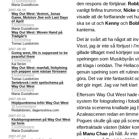
13 kommentarer
den respons de förtjänar.
Rob
Maria Gustafsson
vanligt finfina trummor,
Nicke
o
2007-08-10
Way Out West: Voxtrot, Jonas
visade att de fortfarande vet 
Game, Molotov Jive och Last Days
of April
ska se ut och
Kenny
och
Bob
5 kommentarer
Maria Gustafsson
kanterna.
Way Out West: Woven Hand på
Trädgår’n
Det är svårt att ha något att in
1 kommentar
Tomas Lundström
Visst, jag är inte så förtjust i
I’
2007-08-09
gillade tilltaget med körtjejer 
Going west, life is supposed to be
peaceful there
spelningen som Musikbyrån vi
1 kommentar
Kal Ström
att klaga i onödan. The Hellaco
Way Out West: manfall, förkylning
genuin spelning som ett rutiner
och peppen som nästan försvann
9 kommentarer
göra. Det var inte fantastiskt 
Tomas Lundström
Seriekrock i mitt spelschema på
det gör inget. Jag var helt klart
Way Out West
9 kommentarer
Eftersom Way Out West hade et
Maria Gustafsson
2007-08-04
system för fotografering i fotod
Höjdpunkterna inför Way Out West
16 kommentarer
största scenerna knallade jag bor
Redaktionen, dagensskiva.com
Azaleascenen redan en timme
2007-07-11
Klubbprogrammet på Way Out West
Pogues skulle gå upp på scenen.
tar form
eftertraktade västen (bilder 
2 kommentarer
Maria Gustafsson
på
Manu Chao
på håll. Är int
2007-07-04