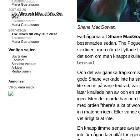
6 kommentarer
Maria Gustafsson
2007-03-26
Lily Allen och Mika till Way Out
West
8 kommentarer
Maria Gustafsson
Shane MacGowan.
2007-03-15
The Hives till Way Out West
Farhågorna att
Shane MacGo
1 kommentar
Maria Gustafsson
besannades sedan. The Pogues 
sextiden, men när de flyttade f
Vanliga sajten
det som om man knappt skulle
Startsidan
Forumet
berusad.
Senaste veckan
Arkivet
Redaktionen
Och det var ganska tragikomis
gode Shane verkade inte ha s
Annonser
lite sen in på varje textrad, va
Vill du vara med?
låtar knallade han av och en st
igen. Men det gjorde han och f
med orden ”there’s a lot of wo
in i matchen igen. Eller vande ö
vet ärligt talat inte.
En knapp timme senare avslu
inte är någon favoritlåt för ege