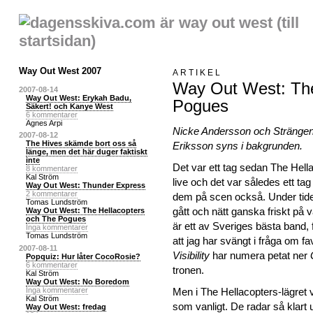
Way Out West 2007
ARTIKEL
Way Out West: The
2007-08-14
Way Out West: Erykah Badu,
Pogues
Säkert! och Kanye West
6 kommentarer
Agnes Arpi
Nicke Andersson och Stränge
2007-08-12
The Hives skämde bort oss så
Eriksson syns i bakgrunden.
länge, men det här duger faktiskt
inte
Det var ett tag sedan The Hell
8 kommentarer
Kal Ström
live och det var således ett ta
Way Out West: Thunder Express
2 kommentarer
dem på scen också. Under tide
Tomas Lundström
gått och nätt ganska friskt på
Way Out West: The Hellacopters
och The Pogues
är ett av Sveriges bästa band,
Inga kommentarer
Tomas Lundström
att jag har svängt i fråga om fa
2007-08-11
Visibility
har numera petat ner
Popquiz: Hur låter CocoRosie?
6 kommentarer
tronen.
Kal Ström
Way Out West: No Boredom
Inga kommentarer
Men i The Hellacopters-lägret 
Kal Ström
som vanligt. De radar så klart 
Way Out West: fredag