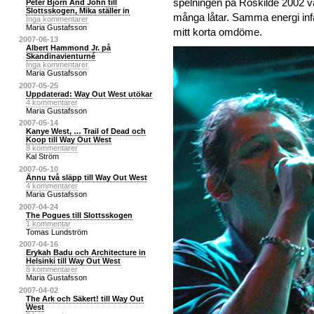
spelningen på Roskilde 2002 va
Peter Bjorn And John till
Slottsskogen, Mika ställer in
många låtar. Samma energi infann
Inga kommentarer
Maria Gustafsson
mitt korta omdöme.
2007-06-13
Albert Hammond Jr. på
Skandinavienturné
Inga kommentarer
Maria Gustafsson
2007-05-25
Uppdaterad: Way Out West utökar
4 kommentarer
Maria Gustafsson
2007-05-14
Kanye West, … Trail of Dead och
Koop till Way Out West
8 kommentarer
Kal Ström
2007-05-10
Ännu två släpp till Way Out West
4 kommentarer
Maria Gustafsson
2007-04-24
The Pogues till Slottsskogen
1 kommentar
Tomas Lundström
2007-04-16
Erykah Badu och Architecture in
Helsinki till Way Out West
8 kommentarer
Maria Gustafsson
2007-04-02
The Ark och Säkert! till Way Out
West