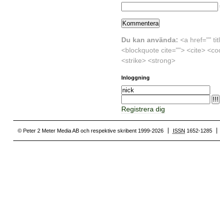
Du kan använda:
<a href="" ti
<blockquote cite=""> <cite> <co
<strike> <strong>
Inloggning
Registrera dig
© Peter 2 Meter Media AB och respektive skribent 1999-2026
ISSN
1652-1285