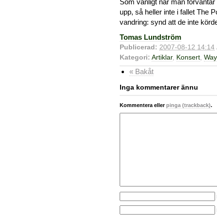
Som vanligt när man förväntar s
upp, så heller inte i fallet Th
vandring: synd att de inte kör
Tomas Lundström
Publicerad:
2007-08-12 14:14
Kategori:
Artiklar
,
Konsert
,
Way
« Bakåt
Inga kommentarer ännu
Kommentera eller
pinga (trackback)
.