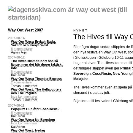
Way Out West 2007
NYHET
The Hives till Way
2007-08-14
Way Out West: Erykah Badu,
Säkert! och Kanye West
För några dagar sedan släpptes de för
6 kommentarer
den nya festivalen Way Out West, s
Agnes Arpi
i Slottsskogen i Göteborg 10-11 augu
2007-08-12
The Hives skämde bort oss så
Luger att även The Hives kommer till 
länge, men det här duger faktiskt
det tidigare släppet även ger
Primal
inte
8 kommentarer
Sovereign, CocoRosie, New Young 
Kal Ström
Malajube
.
Way Out West: Thunder Express
2 kommentarer
Tomas Lundström
The Hives kommer även att spela på 
Way Out West: The Hellacopters
stersund i slutet av juli.
och The Pogues
Inga kommentarer
Tomas Lundström
Biljetterna till festivalen i Göteborg 
2007-08-11
Popquiz: Hur låter CocoRosie?
6 kommentarer
Kal Ström
Way Out West: No Boredom
Inga kommentarer
Kal Ström
Way Out West: fredag