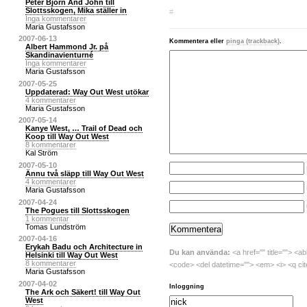
Peter Bjorn And John till
Slottsskogen, Mika ställer in
#
Inga kommentarer
Maria Gustafsson
2007-06-13
Kommentera eller
pinga (trackback)
.
Albert Hammond Jr. på
Skandinavienturné
Inga kommentarer
Maria Gustafsson
2007-05-25
Uppdaterad: Way Out West utökar
4 kommentarer
Maria Gustafsson
2007-05-14
Kanye West, … Trail of Dead och
Koop till Way Out West
8 kommentarer
Kal Ström
2007-05-10
Ännu två släpp till Way Out West
4 kommentarer
Maria Gustafsson
2007-04-24
The Pogues till Slottsskogen
1 kommentar
Tomas Lundström
2007-04-16
Erykah Badu och Architecture in
Du kan använda:
<a href="" title=""> <ab
Helsinki till Way Out West
8 kommentarer
<code> <del datetime=""> <em> <i> <q cit
Maria Gustafsson
2007-04-02
Inloggning
The Ark och Säkert! till Way Out
West