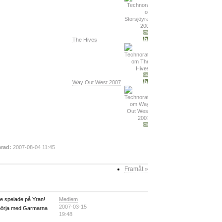
The Hives
Way Out West 2007
rad:
2007-08-04 11:45
Framåt »
Medlem
 de spelade på Yran!
2007-03-15
f börja med Garmarna
19:48