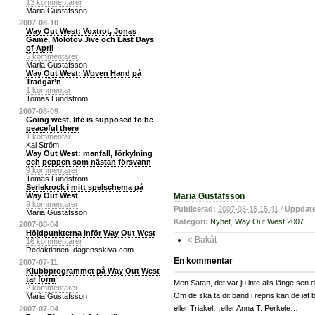
13 kommentarer
Maria Gustafsson
2007-08-10
Way Out West: Voxtrot, Jonas
Game, Molotov Jive och Last Days
of April
5 kommentarer
Maria Gustafsson
Way Out West: Woven Hand på
Trädgår’n
1 kommentar
Tomas Lundström
2007-08-09
Going west, life is supposed to be
peaceful there
1 kommentar
Kal Ström
Way Out West: manfall, förkylning
och peppen som nästan försvann
9 kommentarer
Tomas Lundström
Seriekrock i mitt spelschema på
Maria Gustafsson
Way Out West
9 kommentarer
Publicerad:
2007-03-15 15:41
/
Uppdate
Maria Gustafsson
Kategori:
Nyhet
,
Way Out West 2007
2007-08-04
Höjdpunkterna inför Way Out West
« Bakåt
16 kommentarer
Redaktionen, dagensskiva.com
En kommentar
2007-07-11
Klubbprogrammet på Way Out West
tar form
Men Satan, det var ju inte alls länge sen
2 kommentarer
Om de ska ta dit band i repris kan de ia
Maria Gustafsson
eller Triakel…eller Anna T. Perkele…
2007-07-04