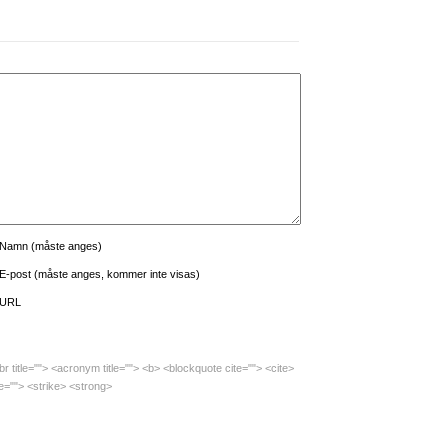
Namn (måste anges)
E-post (måste anges, kommer inte visas)
URL
br title=""> <acronym title=""> <b> <blockquote cite=""> <cite>
e=""> <strike> <strong>