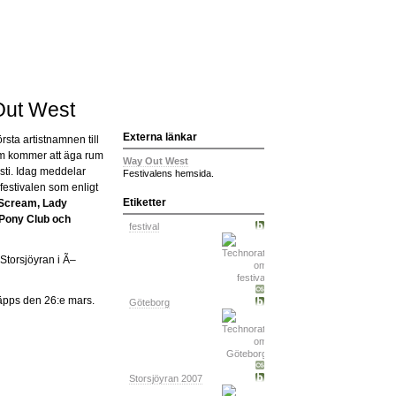
 Out West
Externa länkar
sta artistnamnen till
om kommer att äga rum
Way Out West
sti. Idag meddelar
Festivalens hemsida.
festivalen som enligt
Etiketter
 Scream, Lady
Pony Club och
festival
Storsjöyran i Ã–
släpps den 26:e mars.
Göteborg
Storsjöyran 2007