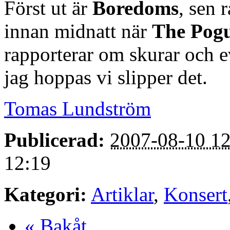
Först ut är
Boredoms
, sen 
innan midnatt när
The Pog
rapporterar om skurar och e
jag hoppas vi slipper det.
Tomas Lundström
Publicerad:
2007-08-10 12
12:19
Kategori:
Artiklar
,
Konsert
« Bakåt