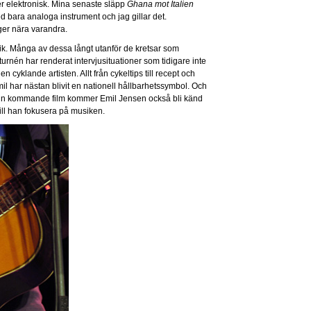
er elektronisk. Mina senaste släpp
Ghana mot Italien
 bara analoga instrument och jag gillar det.
ger nära varandra.
sik. Många av dessa långt utanför de kretsar som
rnén har renderat intervjusituationer som tidigare inte
n cyklande artisten. Allt från cykeltips till recept och
l har nästan blivit en nationell hållbarhetssymbol. Och
sin kommande film kommer Emil Jensen också bli känd
ill han fokusera på musiken.