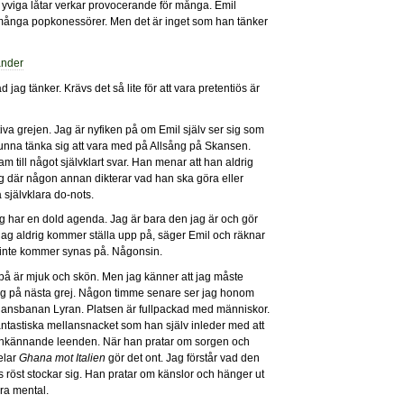
yviga låtar verkar provocerande för många. Emil
många popkonessörer. Men det är inget som han tänker
 jag tänker. Krävs det så lite för att vara pretentiös är
tiva grejen. Jag är nyfiken på om Emil själv ser sig som
 kunna tänka sig att vara med på Allsång på Skansen.
m till något självklart svar. Han menar att han aldrig
g där någon annan dikterar vad han ska göra eller
a självklara do-nots.
ag har en dold agenda. Jag är bara den jag är och gör
r jag aldrig kommer ställa upp på, säger Emil och räknar
n inte kommer synas på. Någonsin.
ter på är mjuk och skön. Men jag känner att jag måste
 iväg på nästa grej. Någon timme senare ser jag honom
 dansbanan Lyran. Platsen är fullpackad med människor.
antastiska mellansnacket som han själv inleder med att
Igenkännande leenden. När han pratar om sorgen och
elar
Ghana mot Italien
gör det ont. Jag förstår vad den
 röst stockar sig. Han pratar om känslor och hänger ut
ara mental.