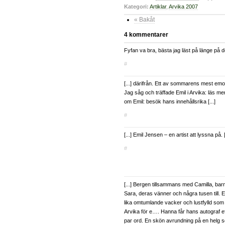
Kategori:
Artiklar
,
Arvika 2007
« Bakåt
4 kommentarer
Fyfan va bra, bästa jag läst på länge på d
#
[...] därifrån. Ett av sommarens mest e
Jag såg och träffade Emil i Arvika: läs mer
om Emil: besök hans innehållsrika [...]
#
[...] Emil Jensen – en artist att lyssna på. [
#
[...] Bergen tillsammans med Camilla, ba
Sara, deras vänner och några tusen till. Em
lika omtumlande vacker och lustfylld som 
Arvika för e…. Hanna får hans autograf eft
par ord. En skön avrundning på en helg so