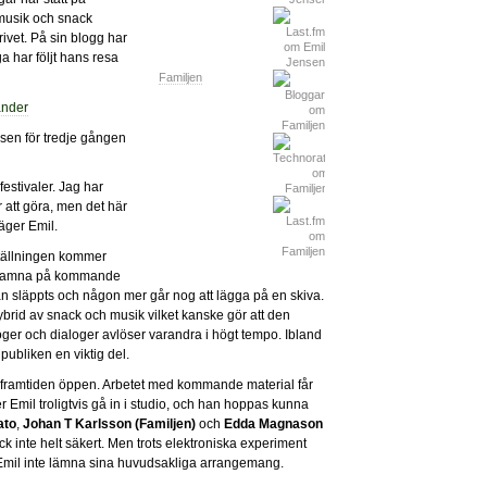
 musik och snack
rivet. På sin blogg har
a har följt hans resa
Familjen
nsen för tredje gången
festivaler. Jag har
r att göra, men det här
äger Emil.
ställningen kommer
t hamna på kommande
n släppts och någon mer går nog att lägga på en skiva.
hybrid av snack och musik vilket kanske gör att den
oger och dialoger avlöser varandra i högt tempo. Ibland
publiken en viktig del.
 framtiden öppen. Arbetet med kommande material får
r Emil troligtvis gå in i studio, och han hoppas kunna
ato
,
Johan T Karlsson (Familjen)
och
Edda Magnason
k inte helt säkert. Men trots elektroniska experiment
Emil inte lämna sina huvudsakliga arrangemang.