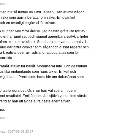
ör jag blir så träffad av Emil Jensen. Han är inte någon
niska som gärna berättar om saker. En ovanligt
h en ovanligt begåvad låtskrivare.
an sjunger
Maj förra året
vill jag nästan gråta lite tyst av
uter har Emil sagt och sjungit uppenbara självklarheter
tiofem minuter av kärlek. Som bara kan vara alternativt i
 värld där bittra cyniker som sågar och dissar regerar och
reativa idéer av rädsla för att uppfattas som för
 korrekta.
ramåt istället för bakåt. Moraliserar inte. Och dessutom
is lika omtumlande som hans texter. Enkelt och
h yvigt ibland. Precis som hans idé om dokusåpan som
ortsätta göra det. Och när han väl spelar in dem
resultatet. Emil Jensen är i själva verket inte särskilt
värld är han ett av de allra bästa alternativen.
 på.
rad:
2007-08-05 23:27