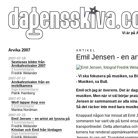
Vi är på 
Arvika 2007
ARTIKEL
Emil Jensen - en art
2007-07-18
Sextiosex bilder från
Arvikafestivalen 2007
3 kommentarer
Fredrik Welander
- Vi ska fokusera på musiken, sa Bil
2007-07-17
- Musiken, sa Bull.
Arvikafestivalen från en
mobilkamera
Inga kommentarer
Emil och jag är överens. Det är dag
Patrik Hamberg
musiken. Men när vi väl börjar prata
2007-07-16
Jensen är sammansatt av alla sina 
Wolf lappar ihop oss
5 kommentarer
Så det räcker inte med bara musiken
Martina Nordman
2007-07-15
Knappast någon har missat att Emil 
Emil Jensen – en artist att lyssna på
sommaren har varit ute på turné en
4 kommentarer
Fredrik Welander
transportmedel. Detta alternativa och 
Kristian och Emil från lördagen
turnera har renderat uppmärksamhet l
Inga kommentarer
Fredrik Welander
Jensen är van vid. Tjugotalet spelning