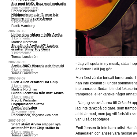
Sex med IAMX, lista med podradio
Inga kommentarer
Fredrik Welander
Höjdpunkterna är få, men här
kommer mitt spelschema
3 kommentarer
Patrik Hamberg
2007-07-10
Linjen dras vidare – inför Arvika
1 kommentar
Martina Nordman
Slutsålt på Arvika â€“ Laakso
ersätter Shiny Toy Guns
1 kommentar
Tomas Lundström
2007-07-09
- Jag vill spela in ny musik, sätta i
Arvika 2007: Historia och framtid
är kärnan i allt jag gör.
4 kommentarer
Tomas Lundström
Men först väntar fortsatt turnerande. I
2007-07-07
Ellen Allien ersätter Hot Chip
han inte kommit till under sommarens 
1 kommentar
inplanerade. Sedan blir det fokuserin
Martina Nordman
Bilden i centrum från mitt Arvika
tramporgel eller kanske något annat 
4 kommentarer
Fredrik Welander
- När jag skrev låtarna till
Orka då
upp
Höjdpunkterna inför
Arvikafestivalen
jag inte tänkt på tidigare, som tramporg
11 kommentarer
alltid är med, men jag vill fortsätta s
Redaktionen, dagensskiva.com
var ju så det började.
2007-07-04
Snart utsålt Arvika släpper nya
Emil Jensen är inte bara artist. Han ä
artister â€“ Hot Chip ställer in
6 kommentarer
Almedalen och anses vara radikal av
Tomas Lundström