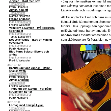
Juvelen – Kort men sött
- Jag tror inte musiken kommer bli m
1 kommentar
och
Gått mig i blodet
är inspelade med
Patrik Hamberg
Arvika, dag ett
Låtskrivandet och inspelningarna lig
1 kommentar
Martina Nordman
Allt fler upptäcker Emil och hans mu
Fredag är dagen
tidigast lärde känna honom. Sommartu
Inga kommentarer
Fredrik Welander
funnits. Hela uppslag i tidningar om de
Vomitory & Damien – två klockrena
miljövägledningar har avhandlats. Emi
spelningar
Inga kommentarer
när
Jan Troell
avslutar arbetet med 
Tomas Lundström
som skådespelare för flera. Men nu v
Nouvelle Vague – Bara ett vanligt
coverband
Inga kommentarer
Patrik Hamberg
Bloc Party, Scissor Sisters och
andra
Inga kommentarer
Fredrik Welander
2007-07-12
Basutbudet och vänner – Damn!
stjäl showen
3 kommentarer
Patrik Hamberg
Arvika är igång
1 kommentar
Fredrik Welander
Timbuktu och Damn! – För både
strupe och höfter
Inga kommentarer
Patrik Hamberg
2007-07-11
Lördag med Emil på Lyran
1 kommentar
Fredrik Welander