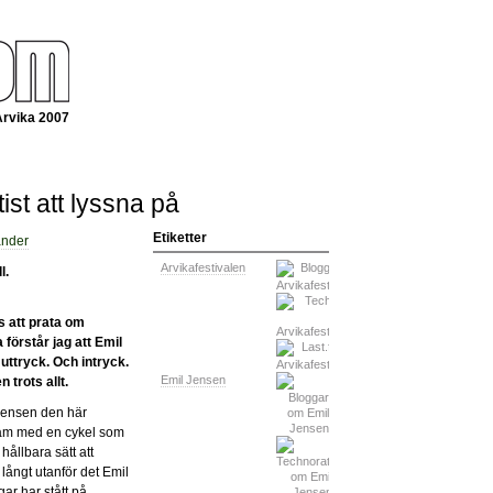
Arvika 2007
ist att lyssna på
Etiketter
Arvikafestivalen
l.
s att prata om
 förstår jag att Emil
uttryck. Och intryck.
Emil Jensen
 trots allt.
Jensen den här
sam med en cykel som
hållbara sätt att
ångt utanför det Emil
ar har stått på