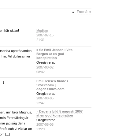
Framåt »
Medlem
en här sidan!
2007-07-15
21:31
» Se Emil Jensen i Vita
motsedda uppträdanden.
Bergen at en god
 här. Vill du läsa mer
konspiration
Oregistrerad
2007-08-02
08:42
Emil Jensen firade i
...]
Stockholm |
dagensskiva.com
Oregistrerad
2007-08-05
22:47
» Dagens bild 5 augusti 2007
rnen, min bror Magnus,
at en god konspiration
ils föreställning är
Oregistrerad
när jag såg den i
2007-08-05
eråt och vi växlar ett
23:29
m [...]