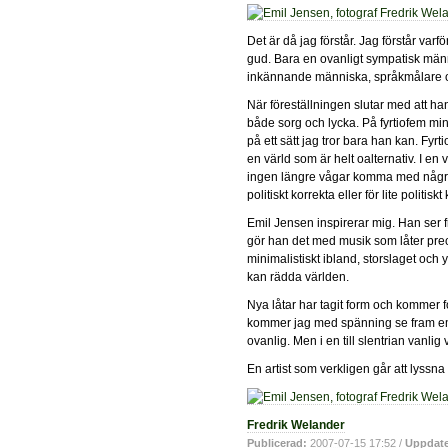
Det är då jag förstår. Jag förstår varf
gud. Bara en ovanligt sympatisk män
inkännande människa, språkmålare oc
När föreställningen slutar med att h
både sorg och lycka. På fyrtiofem min
på ett sätt jag tror bara han kan. Fyr
en värld som är helt oalternativ. I en
ingen längre vågar komma med några k
politiskt korrekta eller för lite politiskt
Emil Jensen inspirerar mig. Han ser f
gör han det med musik som låter prec
minimalistiskt ibland, storslaget oc
kan rädda världen.
Nya låtar har tagit form och kommer f
kommer jag med spänning se fram emot 
ovanlig. Men i en till slentrian vanlig 
En artist som verkligen går att lyssna
Fredrik Welander
Publicerad:
2007-07-15 17:52
/
Uppdate