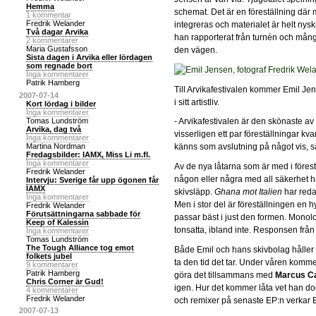
Hemma
schemat. Det är en föreställning där
1 kommentar
Fredrik Welander
integreras och materialet är helt nysk
Två dagar Arvika
han rapporterat från turnén och mång
2 kommentarer
Maria Gustafsson
den vägen.
Sista dagen i Arvika eller lördagen
som regnade bort
Inga kommentarer
Patrik Hamberg
Till Arvikafestivalen kommer Emil Je
2007-07-14
i sitt artistliv.
Kort lördag i bilder
Inga kommentarer
Tomas Lundström
- Arvikafestivalen är den skönaste av 
Arvika, dag två
visserligen ett par föreställningar kva
Inga kommentarer
Martina Nordman
känns som avslutning på något vis, s
Fredagsbilder: IAMX, Miss Li m.fl.
Inga kommentarer
Av de nya låtarna som är med i före
Fredrik Welander
någon eller några med all säkerhe
Intervju: Sverige får upp ögonen får
IAMX
skivsläpp.
Ghana mot Italien
har reda
Inga kommentarer
Men i stor del är föreställningen en 
Fredrik Welander
Förutsättningarna sabbade för
passar bäst i just den formen. Monol
Keep of Kalessin
tonsatta, ibland inte. Responsen från 
Inga kommentarer
Tomas Lundström
The Tough Alliance tog emot
Både Emil och hans skivbolag håller
folkets jubel
ta den tid det tar. Under våren komme
9 kommentarer
Patrik Hamberg
göra det tillsammans med
Marcus C
Chris Corner är Gud!
igen. Hur det kommer låta vet han doc
4 kommentarer
Fredrik Welander
och remixer på senaste EP:n verkar 
2007-07-13