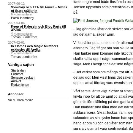
funderingar med både finstämda och 
2007-06-12
Jensen uppfattas som pretentiös av 
Vomitory och TTA till Arvika – Mates
of State ställer in
på.
6 kommentarer
Patrik Hamberg
2007-03-06
Keep of Kalessin och Bloc Party till
- Jag gör mina låtar och skriver om vad
Arvika
4 kommentarer
jag det gärna, säger Emil.
Tomas Lundström
Vi fortsätter prata om den här alterna
2007-02-01
In Flames och Magic Numbers
alternativ. Jag frågar om han skulle
exklusivt till Arvika
Han tänker men kommer inte riktigt fra
2 kommentarer
Tomas Lundström
skulle ställa upp i något sammanhan
säga. Men i övrigt finns det inte någr
Vanliga sajten
Startsidan
- Det verkar som om många tror att j
Forumet
det jag gör. Men visst finns det sake
Senaste veckan
Arkivet
upp ett antal företag vars events ha
Redaktionen
Vårt samtal är trevligt. Soffan vi sit
Annonser
knyta ihop för att ge Emil tid att gå
Vill du vara med?
göra sin föreställning på den gamla
Han blandar sina låtar med det där f
avklassificera. Skratt lockas fram. 
saknaden av sin syster innan han sp
handlar om nu och det låter som hans
sig själv utan att vara sentimental. B