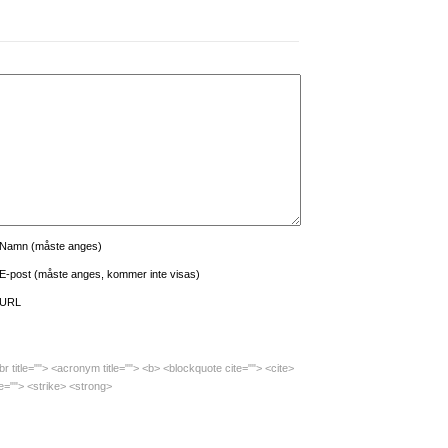
Namn (måste anges)
E-post (måste anges, kommer inte visas)
URL
br title=""> <acronym title=""> <b> <blockquote cite=""> <cite>
e=""> <strike> <strong>