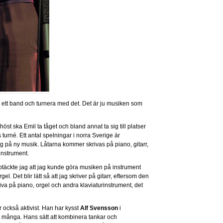
hop ett band och turnera med det. Det är ju musiken som
 höst ska Emil ta tåget och bland annat ta sig till platser
turné. Ett antal spelningar i norra Sverige är
g på ny musik. Låtarna kommer skrivas på piano, gitarr,
instrument.
täckte jag att jag kunde göra musiken på instrument
el. Det blir lätt så att jag skriver på gitarr, eftersom den
kriva på piano, orgel och andra klaviaturinstrument, det
r också aktivist. Han har kysst
Alf Svensson
i
 många. Hans sätt att kombinera tankar och