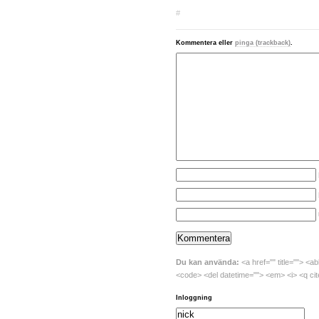
#
Kommentera eller
pinga (trackback)
.
Du kan använda:
<a href="" title=""> <ab
<code> <del datetime=""> <em> <i> <q cit
Inloggning