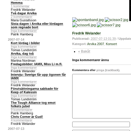
Hemma
1 kommentar
Fredrik Welander
Två dagar Arvika
2 kommentarer
Maria Gustafsson
Sista dagen i Arvika eller lördagen
som regnade bort
Inga kommentarer
Fredrik Welander
Patrik Hamberg
Publicerad:
2007-07-13 01:39
/
Uppdate
2007-07-14
Kort lördag i bilder
Kategori:
Arvika 2007
,
Konsert
Inga kommentarer
Tomas Lundström
« Bakåt
Arvika, dag två
Inga kommentarer
Inga kommentarer ännu
Martina Nordman
Fredagsbilder: IAMX, Miss Li m.fl.
Inga kommentarer
Kommentera eller
pinga (trackback)
.
Fredrik Welander
Intervju: Sverige får upp ögonen får
IAMX
Inga kommentarer
Fredrik Welander
Förutsättningarna sabbade för
Keep of Kalessin
Inga kommentarer
Tomas Lundström
The Tough Alliance tog emot
folkets jubel
9 kommentarer
Patrik Hamberg
Chris Corner är Gud!
4 kommentarer
Fredrik Welander
2007-07-13