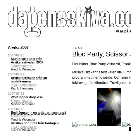
Vi är på 
Arvika 2007
TEXT
Bloc Party, Scissor
2007-07-18
Sextiosex bilder från
Arvikafestivalen 2007
Fler bilder. Bloc Party, Asha Ali, Fron
3 kommentarer
Fredrik Welander
Musikaliskt känns festivalen lite ljumme
2007-07-17
programmet mer lovande. Och som vanli
Arvikafestivalen från en
mobilkamera
toktrevliga funktionärer. Trevligaste f
Inga kommentarer
Patrik Hamberg
2007-07-16
Wolf lappar ihop oss
5 kommentarer
Martina Nordman
2007-07-15
Emil Jensen – en artist att lyssna på
4 kommentarer
Fredrik Welander
Kristian och Emil från lördagen
Inga kommentarer
Fredrik Welander