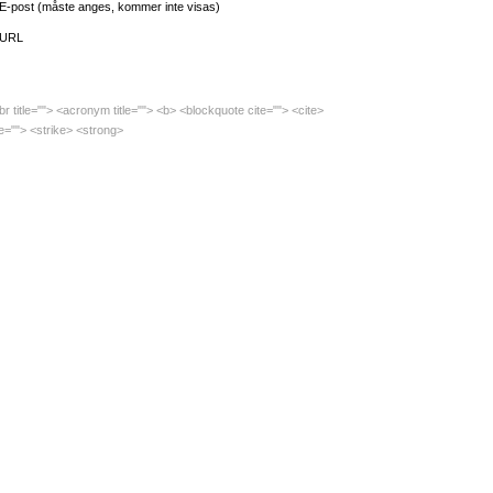
E-post (måste anges, kommer inte visas)
URL
br title=""> <acronym title=""> <b> <blockquote cite=""> <cite>
e=""> <strike> <strong>