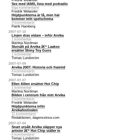
Sex med IAMX, lista med podradio
Inga kommentarer
Fredrik Welander
Höjdpunkterna är få, men här
kommer mitt spelschema
3 kommentarer
Patrik Hamberg
2007-07-10
Linjen dras vidare – inför Arvika
1 kommentar
Martina Nordman
Slutsålt på Arvika â€“ Laakso
ersätter Shiny Toy Guns
1 kommentar
Tomas Lundström
2007-07-09
Arvika 2007: Historia och framtid
4 kommentarer
Tomas Lundström
2007-07-07
Ellen Allien ersätter Hot Chip
1 kommentar
Martina Nordman
Bilden i centrum från mitt Arvika
4 kommentarer
Fredrik Welander
Höjdpunkterna inför
Arvikafestivalen
11 kommentarer
Redaktionen, dagensskiva.com
2007-07-04
Snart utsålt Arvika släpper nya
artister â€“ Hot Chip ställer in
6 kommentarer
Tomas Lundström