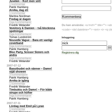
Juvelen – Kort men sött
1 kommentar
Patrik Hamberg
Arvika, dag ett
1 kommentar
Martina Nordman
Fredag är dagen
Inga kommentarer
Du kan använda:
<a href="" title=""> <ab
Fredrik Welander
Vomitory & Damien – två klockrena
<code> <del datetime=""> <em> <i> <q cit
spelningar
Inga kommentarer
Tomas Lundström
Inloggning
Nouvelle Vague – Bara ett vanligt
coverband
Inga kommentarer
Patrik Hamberg
Bloc Party, Scissor Sisters och
Registrera dig
andra
Inga kommentarer
Fredrik Welander
2007-07-12
Basutbudet och vänner – Damn!
stjäl showen
3 kommentarer
Patrik Hamberg
Arvika är igång
1 kommentar
Fredrik Welander
Timbuktu och Damn! – För både
strupe och höfter
Inga kommentarer
Patrik Hamberg
2007-07-11
Lördag med Emil på Lyran
1 kommentar
Fredrik Welander