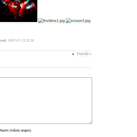
rad:
2007-07-13 11:36
Framåt »
Namn (måste anges)