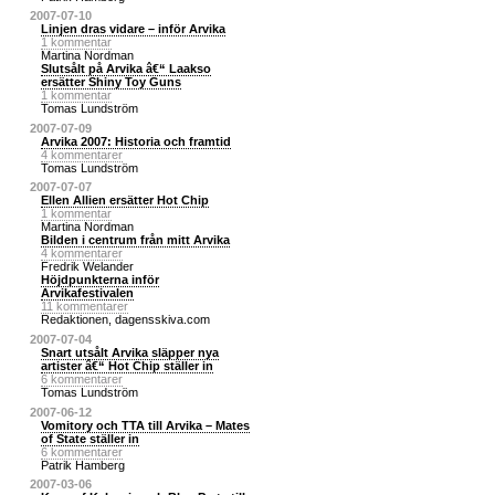
2007-07-10
Linjen dras vidare – inför Arvika
1 kommentar
Martina Nordman
Slutsålt på Arvika â€“ Laakso
ersätter Shiny Toy Guns
1 kommentar
Tomas Lundström
2007-07-09
Arvika 2007: Historia och framtid
4 kommentarer
Tomas Lundström
2007-07-07
Ellen Allien ersätter Hot Chip
1 kommentar
Martina Nordman
Bilden i centrum från mitt Arvika
4 kommentarer
Fredrik Welander
Höjdpunkterna inför
Arvikafestivalen
11 kommentarer
Redaktionen, dagensskiva.com
2007-07-04
Snart utsålt Arvika släpper nya
artister â€“ Hot Chip ställer in
6 kommentarer
Tomas Lundström
2007-06-12
Vomitory och TTA till Arvika – Mates
of State ställer in
6 kommentarer
Patrik Hamberg
2007-03-06