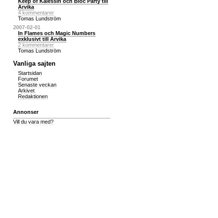
Keep of Kalessin och Bloc Party till
Arvika
4 kommentarer
Tomas Lundström
2007-02-01
In Flames och Magic Numbers
exklusivt till Arvika
2 kommentarer
Tomas Lundström
Vanliga sajten
Startsidan
Forumet
Senaste veckan
Arkivet
Redaktionen
Annonser
Vill du vara med?