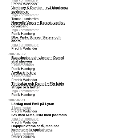
Inga kommentarer
Fredrik Welander
Vomitory & Damien – två klockrena
spelningar
Inga kommentarer
Tomas Lundström
Nouvelle Vague – Bara ett vanligt
coverband
Inga kommentarer
Patrik Hamberg
Bloc Party, Scissor Sisters och
andra
Inga kommentarer
Fredrik Welander
2007-07-12
Basutbudet och vänner – Damn!
stjäl showen
3 kommentarer
Patrik Hamberg
Arvika är igång
1 kommentar
Fredrik Welander
Timbuktu och Damn! – För både
strupe och höfter
Inga kommentarer
Patrik Hamberg
2007-07-11
Lördag med Emil på Lyran
1 kommentar
Fredrik Welander
Sex med IAMX, lista med podradio
Inga kommentarer
Fredrik Welander
Höjdpunkterna är få, men här
kommer mitt spelschema
3 kommentarer
Patrik Hamberg