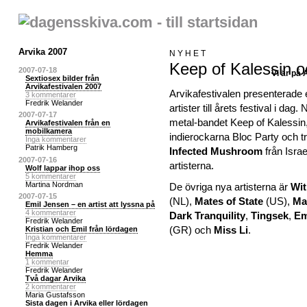
Arvika 2007
NYHET
Keep of Kalessin oc
2007-07-18
Vi är på 
Sextiosex bilder från
Arvikafestivalen 2007
Arvikafestivalen presenterade
3 kommentarer
Fredrik Welander
artister till årets festival i dag
2007-07-17
metal-bandet Keep of Kalessin, 
Arvikafestivalen från en
mobilkamera
indierockarna Bloc Party och 
Inga kommentarer
Patrik Hamberg
Infected Mushroom
från Israe
2007-07-16
artisterna.
Wolf lappar ihop oss
5 kommentarer
Martina Nordman
De övriga nya artisterna är
Wit
2007-07-15
(NL),
Mates of State
(US),
Ma
Emil Jensen – en artist att lyssna på
4 kommentarer
Dark Tranquility
,
Tingsek
,
E
Fredrik Welander
(GR) och
Miss Li
.
Kristian och Emil från lördagen
Inga kommentarer
Fredrik Welander
Hemma
1 kommentar
Fredrik Welander
Två dagar Arvika
2 kommentarer
Maria Gustafsson
Sista dagen i Arvika eller lördagen