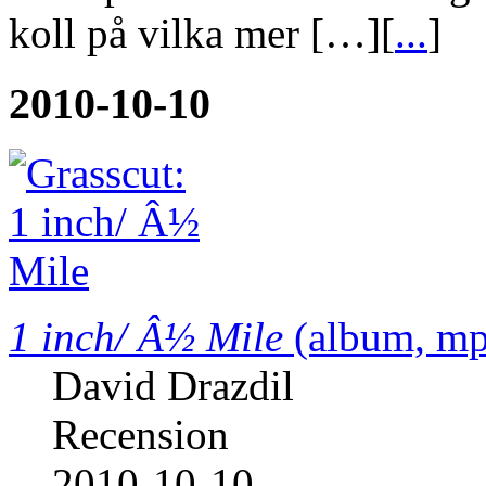
koll på vilka mer […][
...
]
2010-10-10
1 inch/ Â½ Mile
(album, mp
David Drazdil
Recension
2010-10-10