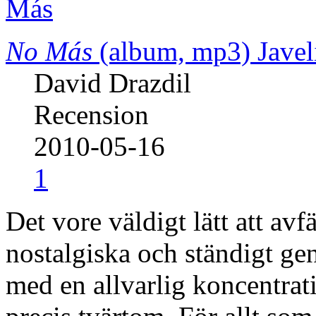
No Más
(album, mp3)
Javel
David Drazdil
Recension
2010-05-16
1
Det vore väldigt lätt att a
nostalgiska och ständigt 
med en allvarlig koncentra