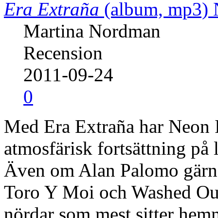
Era Extraña
(album, mp3)
Martina Nordman
Recension
2011-09-24
0
Med Era Extraña har Neon I
atmosfärisk fortsättning på
Även om Alan Palomo gärna
Toro Y Moi och Washed Out t
nördar som mest sitter hem