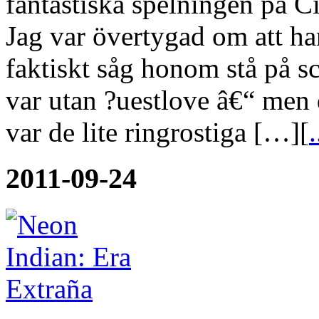
fantastiska spelningen på Ci
Jag var övertygad om att han 
faktiskt såg honom stå på s
var utan ?uestlove â€“ men 
var de lite ringrostiga […][
.
2011-09-24