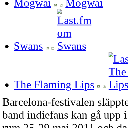
Mogwai
Swans
The Flaming Lips
Barcelona-festivalen släppte
band indiefans kan gå upp i
rum 25-29 maj 2011 och da