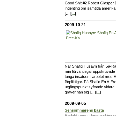
Good Shit #2 Robert Glasper 
ingenting om samtida amerikan
[…][
...
]
2009-10-21
När Shafiq Husayn från Sa-Ra 
min förväntnigar uppskruvade 
tunga insatsen i arbetet med
förpliktigar. På Shafiq En A-F
utgångspunkt syftande vidare mo
gräver han sig […][
...
]
2009-09-05
Sensommarens bästa
Redaktionen, dagensskiva.