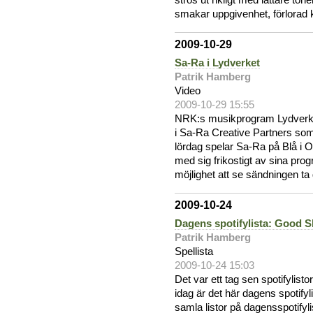
strös ut rikligt med lättare to
smakar uppgivenhet, förlorad 
2009-10-29
Sa-Ra i Lydverket
Patrik Hamberg
Video
2009-10-29 15:55
NRK:s musikprogram Lydverke
i Sa-Ra Creative Partners som
lördag spelar Sa-Ra på Blå i O
med sig frikostigt av sina pr
möjlighet att se sändningen ta 
2009-10-24
Dagens spotifylista: Good S
Patrik Hamberg
Spellista
2009-10-24 15:03
Det var ett tag sen spotifylisto
idag är det här dagens spotifyl
samla listor på dagensspotifyl