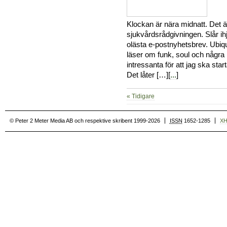
Klockan är nära midnatt. Det är 
sjukvårdsrådgivningen. Slår i
olästa e-postnyhetsbrev. Ubiq
läser om funk, soul och några 
intressanta för att jag ska st
Det låter […][
...
]
« Tidigare
© Peter 2 Meter Media AB och respektive skribent 1999-2026
ISSN
1652-1285
X