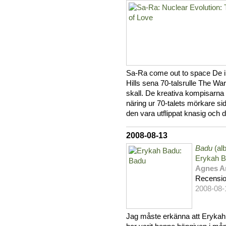
Sa-Ra come out to space De i
Hills sena 70-talsrulle The 
skall. De kreativa kompisarna 
näring ur 70-talets mörkare sid
den vara utflippat knasig och d
2008-08-13
Badu
(al
Erykah 
Agnes A
Recensi
2008-08-
Jag måste erkänna att Erykah B