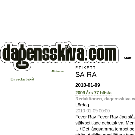
Start
ETIKETT
48 timmar
SA-RA
En vecka bakåt
2010-01-09
2009 års 77 bästa
Redaktionen, dagensskiva.
Lördag
2010-01-09 00:00
Fever Ray Fever Ray Jag slås
självbetitlade debutskiva. Men
…/ Det långsamma tempot och