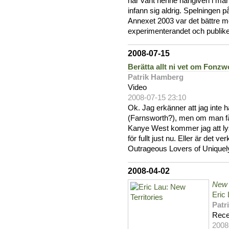
har varit henne hängiven i må
infann sig aldrig. Spelningen 
Annexet 2003 var det bättre me
experimenterandet och publike
2008-07-15
Berätta allt ni vet om Fonzw
Patrik Hamberg
Video
2008-07-15 23:10
Ok. Jag erkänner att jag inte 
(Farnsworth?), men om man f
Kanye West kommer jag att ly
för fullt just nu. Eller är det
Outrageous Lovers of Uniquel
2008-04-02
New 
Eric
Patr
Rece
2008