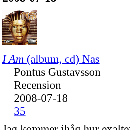
I Am
(album, cd)
Nas
Pontus Gustavsson
Recension
2008-07-18
35
Jag kommer ihåg hur exalter