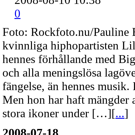
0
Foto: Rockfoto.nu/Pauline 
kvinnliga hiphopartisten Li
hennes förhållande med Bigg
och alla meningslösa lagöve
fängelse, än hennes musik. I
Men hon har haft mängder 
stora ikoner under […][
...
]
2008-07-18