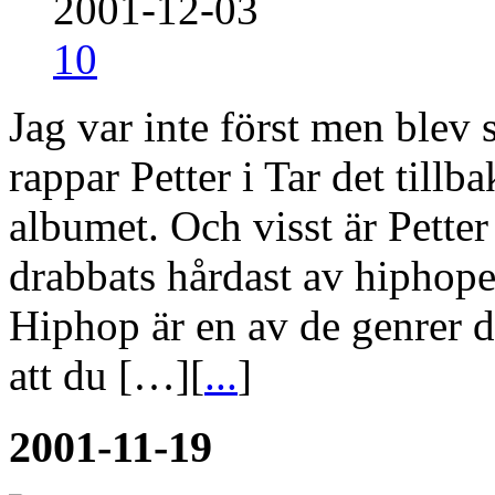
2001-12-03
10
Jag var inte först men blev 
rappar Petter i Tar det tillba
albumet. Och visst är Pette
drabbats hårdast av hipho
Hiphop är en av de genrer 
att du […][
...
]
2001-11-19