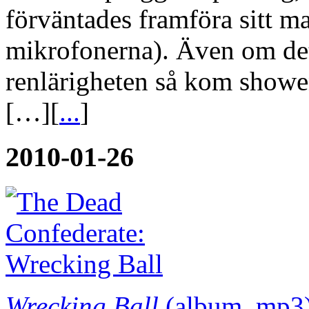
förväntades framföra sitt mat
mikrofonerna). Även om det 
renlärigheten så kom showen
[…][
...
]
2010-01-26
Wrecking Ball
(album, mp3