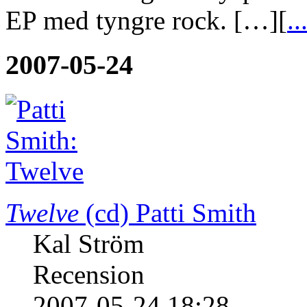
EP med tyngre rock. […][
..
2007-05-24
Twelve
(cd)
Patti Smith
Kal Ström
Recension
2007-05-24 18:28