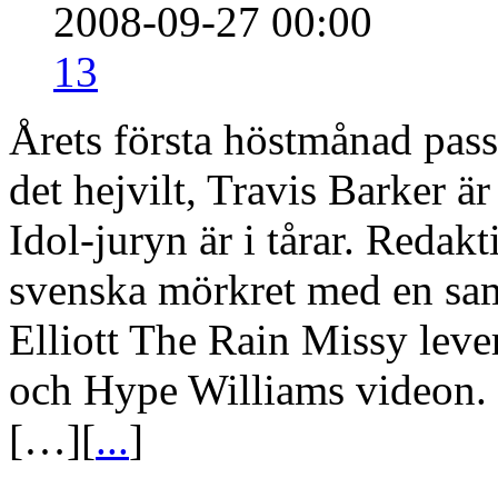
2008-09-27 00:00
13
Årets första höstmånad passe
det hejvilt, Travis Barker ä
Idol-juryn är i tårar. Redak
svenska mörkret med en saml
Elliott The Rain Missy leve
och Hype Williams videon. E
[…][
...
]