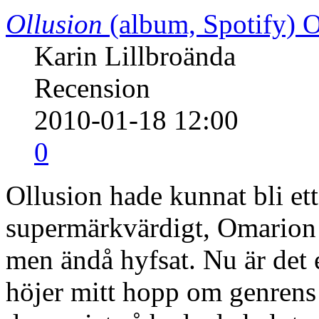
Ollusion
(album, Spotify)
O
Karin Lillbroända
Recension
2010-01-18 12:00
0
Ollusion hade kunnat bli e
supermärkvärdigt, Omarion ä
men ändå hyfsat. Nu är det e
höjer mitt hopp om genrens f