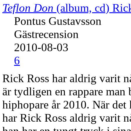
Teflon Don
(album, cd)
Ric
Pontus Gustavsson
Gästrecension
2010-08-03
6
Rick Ross har aldrig varit 
är tydligen en rappare man 
hiphopare år 2010. När det 
har Rick Ross aldrig varit
han har en tungt tryck i sin