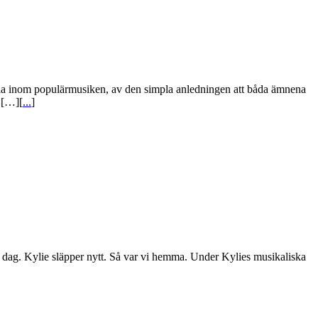
la inom populärmusiken, av den simpla anledningen att båda ämnena
e […][
...
]
in dag. Kylie släpper nytt. Så var vi hemma. Under Kylies musikaliska