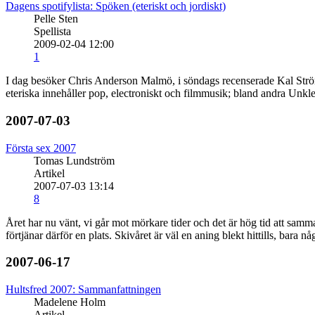
Dagens spotifylista: Spöken (eteriskt och jordiskt)
Pelle Sten
Spellista
2009-02-04 12:00
1
I dag besöker Chris Anderson Malmö, i söndags recenserade Kal Ström
eteriska innehåller pop, electroniskt och filmmusik; bland andra Unkl
2007-07-03
Första sex 2007
Tomas Lundström
Artikel
2007-07-03 13:14
8
Året har nu vänt, vi går mot mörkare tider och det är hög tid att samma
förtjänar därför en plats. Skivåret är väl en aning blekt hittills, bara nå
2007-06-17
Hultsfred 2007: Sammanfattningen
Madelene Holm
Artikel