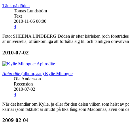
Tänk på döden
Tomas Lundström
Text
2010-11-06 00:00
4
Foto: SHEENA LINDBERG Döden är efter kärleken (och företrädesvis 
är universella, ofrånkomliga att förhålla sig till och tämligen omvälvan
2010-07-02
Aphrodite
(album, aac)
Kylie Minogue
Ola Andersson
Recension
2010-07-02
4
När det handlar om Kylie, ja eller för den delen vilken som helst av 
karriär (som faktiskt är snudd på lika lång som Madonnas, även om det
2009-02-04