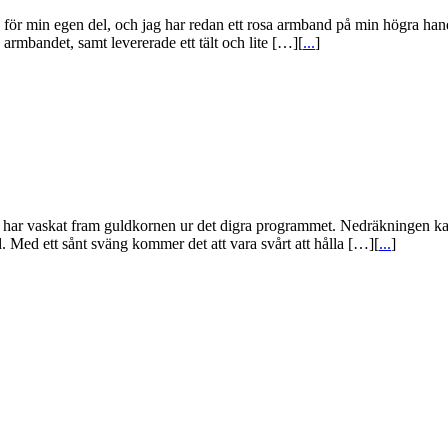
 för min egen del, och jag har redan ett rosa armband på min högra handl
armbandet, samt levererade ett tält och lite […][
...
]
i har vaskat fram guldkornen ur det digra programmet. Nedräkningen kan b
. Med ett sånt sväng kommer det att vara svårt att hålla […][
...
]