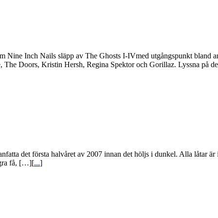
 Nine Inch Nails släpp av The Ghosts I-IVmed utgångspunkt bland anna
e, The Doors, Kristin Hersh, Regina Spektor och Gorillaz. Lyssna på de 
nfatta det första halvåret av 2007 innan det höljs i dunkel. Alla låtar ä
gra få, […][
...
]