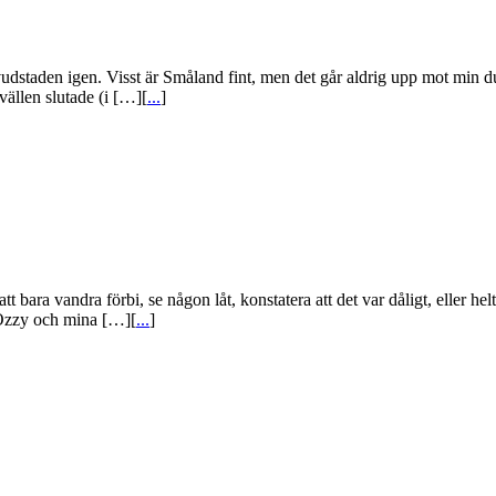
dstaden igen. Visst är Småland fint, men det går aldrig upp mot min du
ällen slutade (i […][
...
]
t bara vandra förbi, se någon låt, konstatera att det var dåligt, eller hel
 Ozzy och mina […][
...
]