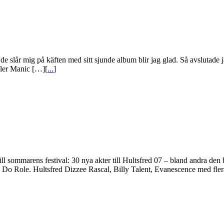
 de slår mig på käften med sitt sjunde album blir jag glad. Så avslutade j
eller Manic […][
...
]
ll sommarens festival: 30 nya akter till Hultsfred 07 – bland andra den
e Do Role. Hultsfred Dizzee Rascal, Billy Talent, Evanescence med fl