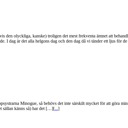
den olyckliga, kanske) troligen det mest frekventa ämnet att behand
de. I dag är det alla helgons dag och den dag då vi tänder ett ljus för d
popsystrarna Minogue, så behövs det inte särskilt mycket för att göra m
 sällan känns så) har det […][
...
]