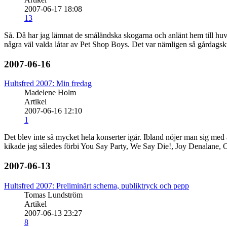
2007-06-17 18:08
13
Så. Då har jag lämnat de småländska skogarna och anlänt hem till huvu
några väl valda låtar av Pet Shop Boys. Det var nämligen så gårdagskv
2007-06-16
Hultsfred 2007: Min fredag
Madelene Holm
Artikel
2007-06-16 12:10
1
Det blev inte så mycket hela konserter igår. Ibland nöjer man sig med at
kikade jag således förbi You Say Party, We Say Die!, Joy Denalane,
2007-06-13
Hultsfred 2007: Preliminärt schema, publiktryck och pepp
Tomas Lundström
Artikel
2007-06-13 23:27
8