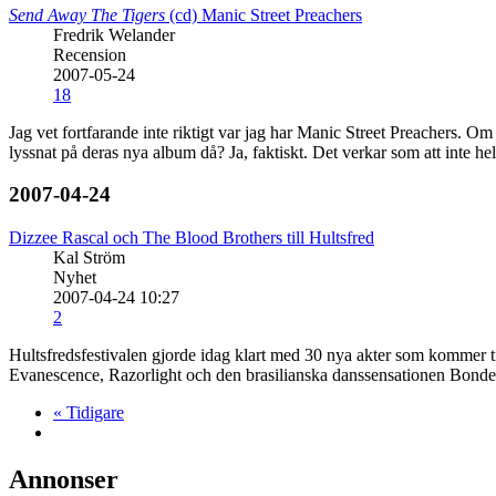
Send Away The Tigers
(cd)
Manic Street Preachers
Fredrik Welander
Recension
2007-05-24
18
Jag vet fortfarande inte riktigt var jag har Manic Street Preachers. Om
lyssnat på deras nya album då? Ja, faktiskt. Det verkar som att inte h
2007-04-24
Dizzee Rascal och The Blood Brothers till Hultsfred
Kal Ström
Nyhet
2007-04-24 10:27
2
Hultsfredsfestivalen gjorde idag klart med 30 nya akter som kommer ti
Evanescence, Razorlight och den brasilianska danssensationen Bond
« Tidigare
Annonser