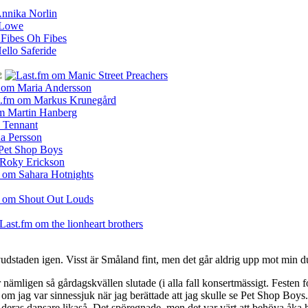
udstaden igen. Visst är Småland fint, men det går aldrig upp mot min d
 nämligen så gårdagskvällen slutade (i alla fall konsertmässigt. Festen fo
m jag var sinnessjuk när jag berättade att jag skulle se Pet Shop Boys.
deras dansare likaså. Det spöregnade, men det var värt att behöva åka he