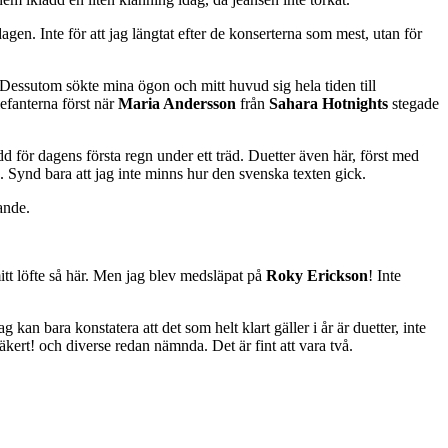
en. Inte för att jag längtat efter de konserterna som mest, utan för
är. Dessutom sökte mina ögon och mitt huvud sig hela tiden till
efanterna först när
Maria Andersson
från
Sahara Hotnights
stegade
d för dagens första regn under ett träd. Duetter även här, först med
n. Synd bara att jag inte minns hur den svenska texten gick.
ande.
tt löfte så här. Men jag blev medsläpat på
Roky Erickson
! Inte
an bara konstatera att det som helt klart gäller i år är duetter, inte
Säkert! och diverse redan nämnda. Det är fint att vara två.