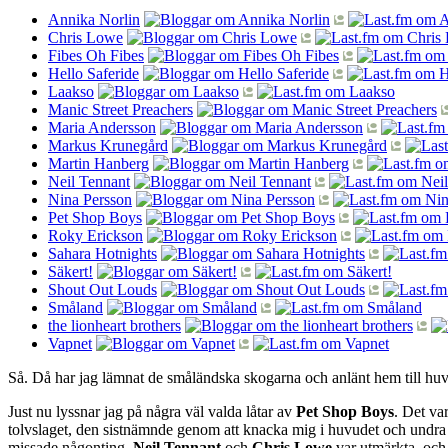
Annika Norlin
Chris Lowe
Fibes Oh Fibes
Hello Saferide
Laakso
Manic Street Preachers
Maria Andersson
Markus Krunegård
Martin Hanberg
Neil Tennant
Nina Persson
Pet Shop Boys
Roky Erickson
Sahara Hotnights
Säkert!
Shout Out Louds
Småland
the lionheart brothers
Vapnet
Så. Då har jag lämnat de småländska skogarna och anlänt hem till huv
Just nu lyssnar jag på några väl valda låtar av
Pet Shop Boys
. Det var
tolvslaget, den sistnämnde genom att knacka mig i huvudet och undra o
missade någonting.
Neil Tennant
och
Chris Lowe
var utmärkta, och 