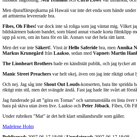
Men djuraffärspojkarna på Hawaii var inte det enda som hände under lör
att artisterna levererade bra.
Fibes, Oh Fibes!
var dock inte så roliga som jag väntat mig. Vilket jag
bildskärmen bakom bandet, som bland annat visade korta filmklipp med
upp på scen, om än bara för en låt. Annars var det hela rätt lamt.
Men det var inte
Säkert!
. Visst är
Hello Saferide
bra, men
Annika N
Markus Krunegård
från
Laakso
, sedan med
Vapnet
s
Martin Han
The Lionheart Brothers
hade en kändistät publik, och jag tycker att
Manic Street Preachers
var helt okej, även om jag inte riktigt orkat
Och nej. Jag såg inte
Shout Out Louds
-konserten, bara lite spridda
riktigt min stil, men det svängde ändå. Fast jag hade lite svårt att först
Jag funderade på att ”göra en Tomas” och sammanställa en lista över vad
bara på skiva utan även live. Laakso och
Peter Jöback
. Fibes, Oh F
Under rubriken ”Mat” är det helt klart smålandsrulle som gäller.
Madelene Holm
Publicerad:
2007-06-17 18:08
/
Uppdaterad:
2007-06-17 18:08