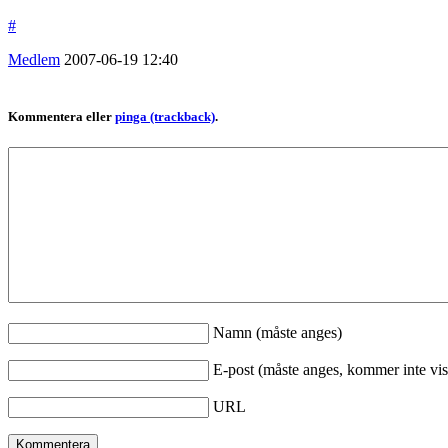
#
Medlem
2007-06-19
12:40
Kommentera eller
pinga (trackback)
.
Namn (måste anges)
E-post (måste anges, kommer inte vis
URL