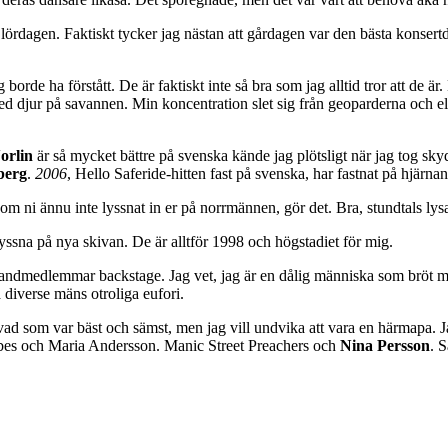
dagen. Faktiskt tycker jag nästan att gårdagen var den bästa konsertdag
 borde ha förstått. De är faktiskt inte så bra som jag alltid tror att de 
 djur på savannen. Min koncentration slet sig från geoparderna och el
orlin
är så mycket bättre på svenska kände jag plötsligt när jag tog skyd
berg
.
2006
, Hello Saferide-hitten fast på svenska, har fastnat på hjärna
 om ni ännu inte lyssnat in er på norrmännen, gör det. Bra, stundtals lys
 lyssna på nya skivan. De är alltför 1998 och högstadiet för mig.
 bandmedlemmar backstage. Jag vet, jag är en dålig människa som bröt mi
å diverse mäns otroliga eufori.
 som var bäst och sämst, men jag vill undvika att vara en härmapa. Jag k
ibes och Maria Andersson. Manic Street Preachers och
Nina Persson
. 