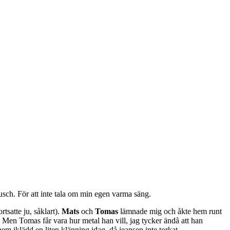
usch. För att inte tala om min egen varma säng.
rtsatte ju, såklart).
Mats
och
Tomas
lämnade mig och åkte hem runt
 Men Tomas får vara hur metal han vill, jag tycker ändå att han
m iklädd en liten klänning idag, då jeansen inte torkat.