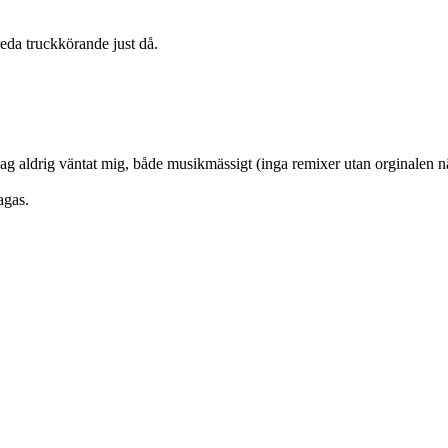
ereda truckkörande just då.
 jag aldrig väntat mig, både musikmässigt (inga remixer utan orginalen näs
agas.