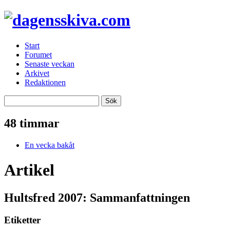
Start
Forumet
Senaste veckan
Arkivet
Redaktionen
48 timmar
En vecka bakåt
Artikel
Hultsfred 2007: Sammanfattningen
Etiketter