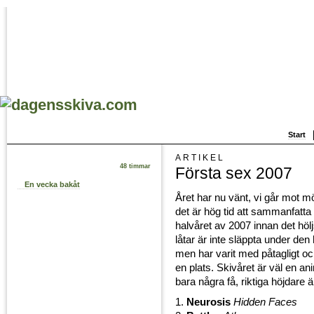
Start
ARTIKEL
48 timmar
Första sex 2007
En vecka bakåt
Året har nu vänt, vi går mot m
det är hög tid att sammanfatta 
halvåret av 2007 innan det höljs
låtar är inte släppta under den
men har varit med påtagligt och
en plats. Skivåret är väl en aning
bara några få, riktiga höjdare 
1.
Neurosis
Hidden Faces