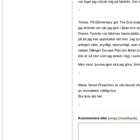
var inget jag störde mig på faktiskt. Det va
#
Tomas: På Elementary gör The End unge
jag drömde om när jag gick i åttan och ty
Downs Toxicity var tidernas bästa platta.
på att jag inte uppskattar det mer. Jag ty
aningen slitet, prydligt, opersonligt, uta
räddar Dillinger Escape Plan (en likhet 
inte är så stor som jag tänker mig) i sam
Men visst, lyssna igen ska jag göra. Som a
#
Manic Street Preachers är min favorit. An
av Immolation väldigt bra.
Bra lista det här.
#
Kommentera eller
pinga (trackback)
.