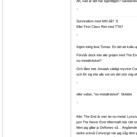
Äh, vad är det här egentligen? Såndärni
#
Survivalism med NIN då? :S
Eller First Class Riot med TTA?
#
Ingen tokig lista Tomas. En del att kolla u
Förstår dock inte alls grejen med The End
nu-metalträsket?
Och låter inte Jesaiah väldigt mycket Con
och för sig inte alls vet om det stör mig el
#
eller vafan, ”nu-metalträsket”. Skitidet.
#
Kite: The End är mer än nu-metal. Lyssna
just The Never Ever Aftermath bär rätt s
Men jag gillar ju Deftones så… Angående
tanke också Converge när jag såg dem p