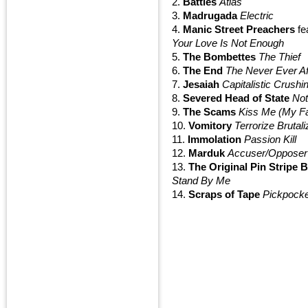
2.
Battles
Atlas
3.
Madrugada
Electric
4.
Manic Street Preachers
fe
Your Love Is Not Enough
5.
The Bombettes
The Thief
6.
The End
The Never Ever A
7.
Jesaiah
Capitalistic Crushi
8.
Severed Head of State
Not
9.
The Scams
Kiss Me (My Fa
10.
Vomitory
Terrorize Bruta
11.
Immolation
Passion Kill
12.
Marduk
Accuser/Opposer
13.
The Original Pin Stripe 
Stand By Me
14.
Scraps of Tape
Pickpock