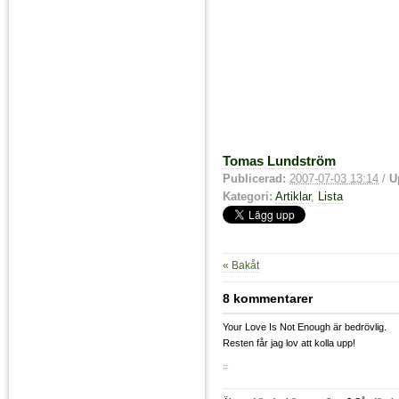
Tomas Lundström
Publicerad:
2007-07-03 13:14
/
U
Kategori:
Artiklar
,
Lista
« Bakåt
8 kommentarer
Your Love Is Not Enough är bedrövlig.
Resten får jag lov att kolla upp!
#