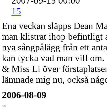
2007-09-15 00:00
15
Ena veckan släpps Dean Mar
man klistrat ihop befintligt
nya sångpålägg från ett antal
kan tycka vad man vill om.
& Miss Li över förstaplatse
lämnade mig nu, också någ
2006-08-09