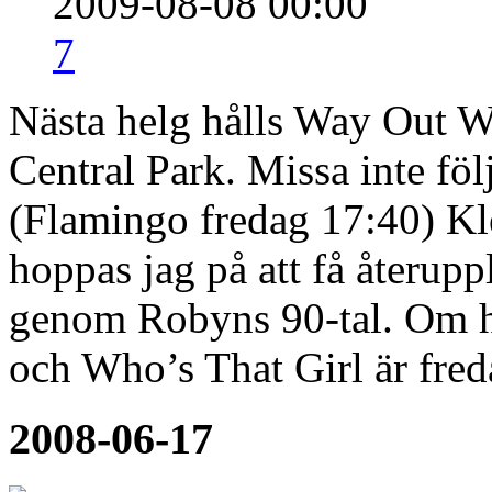
2009-08-08 00:00
7
Nästa helg hålls Way Out We
Central Park. Missa inte fö
(Flamingo fredag 17:40) Kle
hoppas jag på att få återu
genom Robyns 90-tal. Om 
och Who’s That Girl är fred
2008-06-17