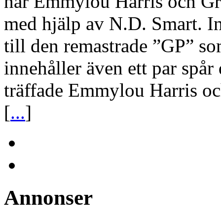
när Emmylou Harris och Gr
med hjälp av N.D. Smart. Ins
till den remastrade ”GP” s
innehåller även ett par spår
träffade Emmylou Harris oc
[
...
]
Annonser