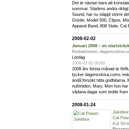
Det är nästan bara att konstate
sommar. Stadens andra riktigt 
Sound, har nu släppt större de
Gristle, Model 500, Clipse, M
Apparat Band, 808 State, Cat 
2008-02-02
Januari 2008 – en startsträc
Redaktionen, dagensskiva.
Lördag
2008-02-02 00:00
2008 års första månad är förf
tycker dagensskiva.coms redakt
ändå försökt hitta godbitarna. 
nuförtiden, Mary. Men hon har f
sådana dagar som ledde fram t
2008-01-24
Jukebox
Cat Pow
Kal Str