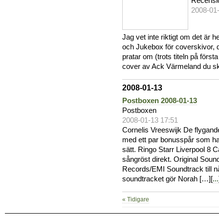
Recensi
2008-01
Jag vet inte riktigt om det är 
och Jukebox för coverskivor, de
pratar om (trots titeln på förs
cover av Ack Värmeland du skön
2008-01-13
Postboxen 2008-01-13
Postboxen
2008-01-13 17:51
Cornelis Vreeswijk De flygan
med ett par bonusspår som har 
sätt. Ringo Starr Liverpool 8 C
sångröst direkt. Original Sou
Records/EMI Soundtrack till 
soundtracket gör Norah […][
...
« Tidigare