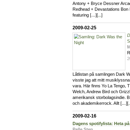
Antony + Bryce Dessner Arca
Redhead + Devastations Bon 
featuring […][
...
]
2009-02-25
D
S
M
R
2
Låtlistan på samlingen Dark Wa
visste jag att mitt musiklyssna
vara. Här finns Yo La Tengo, 
Welch, Andrew Bird och Grizzly 
amerikansk storbolagsindie. 
och akademikerrock. Allt […][
.
2009-02-16
Dagens spotifylista: Heta på
Pelle Sten