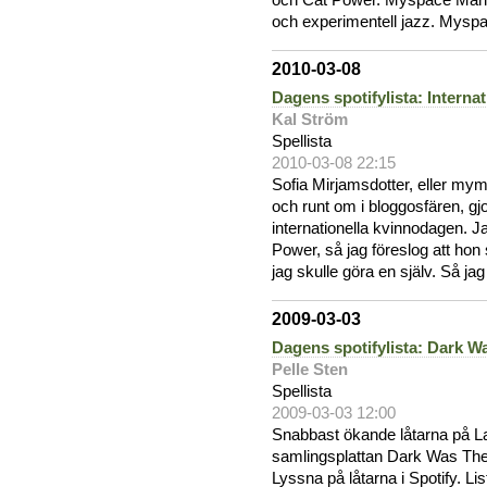
och Cat Power. Myspace Mar
och experimentell jazz. Mysp
2010-03-08
Dagens spotifylista: Interna
Kal Ström
Spellista
2010-03-08 22:15
Sofia Mirjamsdotter, eller my
och runt om i bloggosfären, gjor
internationella kvinnodagen. 
Power, så jag föreslog att hon s
jag skulle göra en själv. Så jag
2009-03-03
Dagens spotifylista: Dark W
Pelle Sten
Spellista
2009-03-03 12:00
Snabbast ökande låtarna på L
samlingsplattan Dark Was The 
Lyssna på låtarna i Spotify. Li