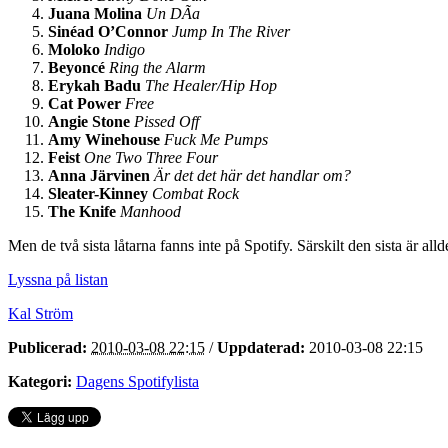
Juana Molina
Un DÃ­a
Sinéad O’Connor
Jump In The River
Moloko
Indigo
Beyoncé
Ring the Alarm
Erykah Badu
The Healer/Hip Hop
Cat Power
Free
Angie Stone
Pissed Off
Amy Winehouse
Fuck Me Pumps
Feist
One Two Three Four
Anna Järvinen
Är det det här det handlar om?
Sleater-Kinney
Combat Rock
The Knife
Manhood
Men de två sista låtarna fanns inte på Spotify. Särskilt den sista är allde
Lyssna på listan
Kal Ström
Publicerad:
2010-03-08 22:15
/
Uppdaterad:
2010-03-08 22:15
Kategori:
Dagens Spotifylista