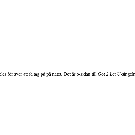
les för svår att få tag på på nätet. Det är b-sidan till
Got 2 Let U
-singeln