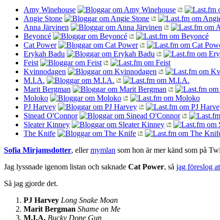
Amy Winehouse
Angie Stone
Anna Järvinen
Beyoncé
Cat Power
Erykah Badu
Feist
Kvinnodagen
M.I.A.
Marit Bergman
Moloko
PJ Harvey
Sinead O'Connor
Sleater Kinney
The Knife
Sofia Mirjamsdotter
, eller
mymlan
som hon är mer känd som på Twit
Jag lyssnade igenom listan och saknade
Cat Power
, så
jag föreslog a
Så jag gjorde det.
PJ Harvey
Long Snake Moan
Marit Bergman
Shame on Me
M.I.A.
Bucky Done Gun