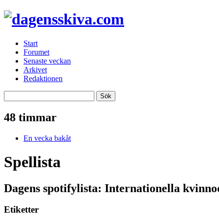
Start
Forumet
Senaste veckan
Arkivet
Redaktionen
48 timmar
En vecka bakåt
Spellista
Dagens spotifylista: Internationella kvinn
Etiketter