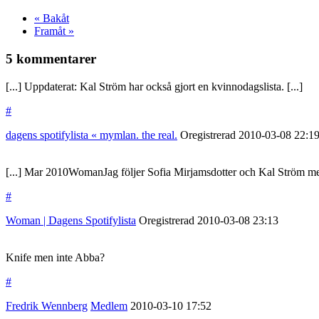
« Bakåt
Framåt »
5 kommentarer
[...] Uppdaterat: Kal Ström har också gjort en kvinnodagslista. [...]
#
dagens spotifylista « mymlan. the real.
Oregistrerad
2010-03-08
22:1
[...] Mar 2010WomanJag följer Sofia Mirjamsdotter och Kal Ström med e
#
Woman | Dagens Spotifylista
Oregistrerad
2010-03-08
23:13
Knife men inte Abba?
#
Fredrik Wennberg
Medlem
2010-03-10
17:52