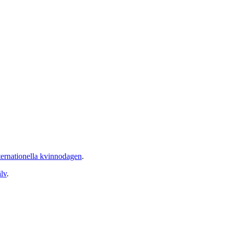
internationella kvinnodagen
.
älv
.