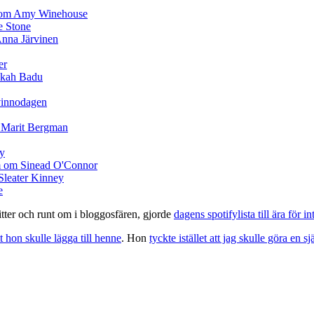
ter och runt om i bloggosfären, gjorde
dagens spotifylista till ära för 
tt hon skulle lägga till henne
. Hon
tyckte istället att jag skulle göra en sj